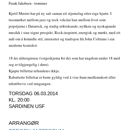
Frank Jakobsen - trommer
Kjetil Møster har på ny satt saman eit stjernelag etter eige hjarte. I
tussmørket mellom jazz og rock vekslar han mellom livet som
popstjerne i Datarock, og stadig utforskande, nyfiken og nyskapande
musikk i sine eigne prosjekt. Rock-inspirert, energisk og mørkt, med eit
mål om å formidle stil, intensitet og tradisjon frå John Coltrane i ein
moderne kontekst.
18 års aldersgrense (vergeskjema for dei som har ungdom under 18 med
seg er tilgjengelig i døra).
Kjøpte billettar refunderes ikkje.
Rabatterte billettar er berre gyldig ved å vise fram medlemskort eller
rabattbevis ved inngangen.
TORSDAG 06.03.2014
KL. 20:00
SARDINEN USF
ARRANGØR