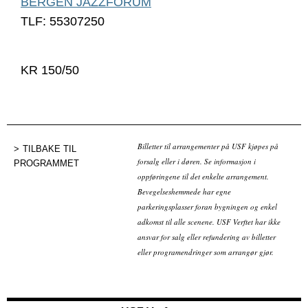
BERGEN JAZZFORUM
TLF: 55307250
KR 150/50
Billetter til arrangementer på USF kjøpes på
TILBAKE TIL
forsalg eller i døren. Se informasjon i
PROGRAMMET
oppføringene til det enkelte arrangement.
Bevegelseshemmede har egne
parkeringsplasser foran bygningen og enkel
adkomst til alle scenene. USF Verftet har ikke
ansvar for salg eller refundering av billetter
eller programendringer som arrangør gjør.