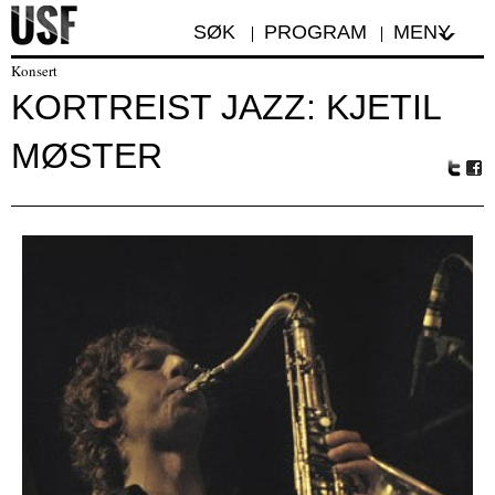
SØK
PROGRAM
MENY
Konsert
KORTREIST JAZZ: KJETIL
MØSTER
Tw
Fa
itte
ceb
r
oo
k