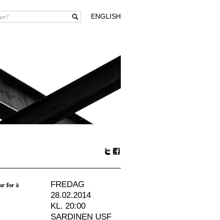
ENGLISH
Tw
Fa
itte
ceb
r
oo
ar for å
FREDAG
k
28.02.2014
KL. 20:00
SARDINEN USF