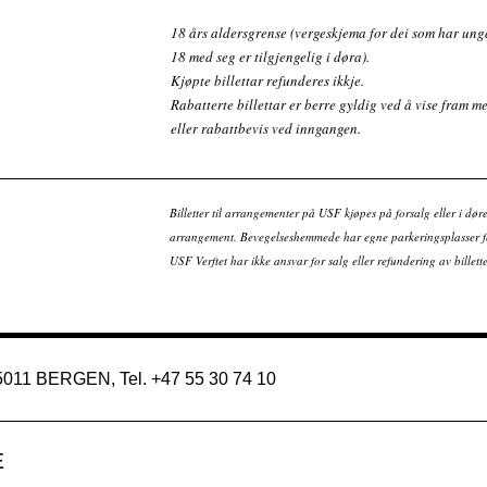
18 års aldersgrense (vergeskjema for dei som har un
18 med seg er tilgjengelig i døra).
Kjøpte billettar refunderes ikkje.
Rabatterte billettar er berre gyldig ved å vise fram 
eller rabattbevis ved inngangen.
Billetter til arrangementer på USF kjøpes på forsalg eller i dør
arrangement. Bevegelseshemmede har egne parkeringsplasser fo
USF Verftet har ikke ansvar for salg eller refundering av bille
 5011 BERGEN, Tel. +47 55 30 74 10
E