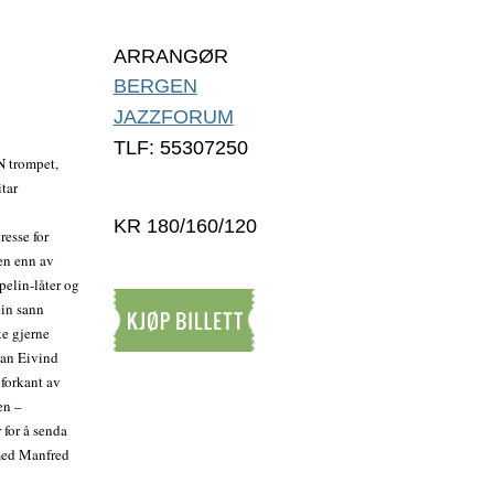
ARRANGØR
BERGEN
JAZZFORUM
TLF: 55307250
trompet,
tar
KR 180/160/120
resse for
en enn av
pelin-låter og
ein sann
ke gjerne
dan Eivind
Kjøp billett
 forkant av
en –
 for å senda
 med Manfred