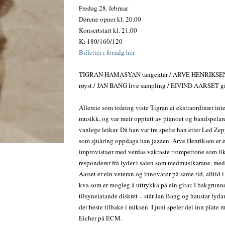
Fredag 28. februar
Dørene opner kl. 20.00
Konsertstart kl. 21.00
Kr 180/160/120
Billetter i forsalg her
TIGRAN HAMASYAN tangentar / ARVE HENRIKSEN 
røyst / JAN BANG live sampling / EIVIND AARSET gi
Allereie som toåring viste Tigran ei ekstraordinær inte
musikk, og var meir opptatt av pianoet og bandspelar
vanlege leikar. Då han var tre spelte han etter Led Zep
som sjuåring oppdaga han jazzen. Arve Henriksen er 
improvistaør med verdas vakraste trompettone som li
responderer frå lyder i salen som medmusikarane, me
Aarset er ein veteran og innovatør på same tid, alltid i
kva som er mogleg å uttrykka på ein gitar. I bakgrunn
tilsynelatande diskret – står Jan Bang og haustar lydar
det beste tilbake i miksen. I juni speler dei inn plate
Eicher på ECM.