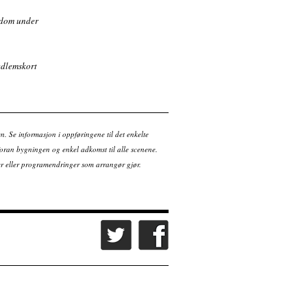
gdom under
medlemskort
en. Se informasjon i oppføringene til det enkelte
ran bygningen og enkel adkomst til alle scenene.
tter eller programendringer som arrangør gjør.