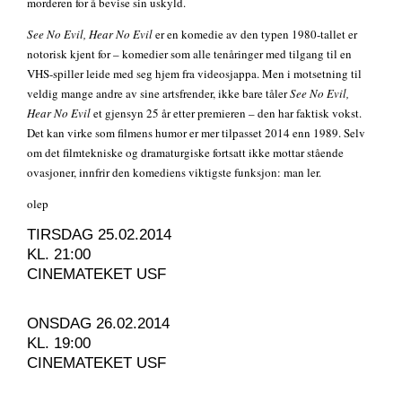
morderen for å bevise sin uskyld.
See No Evil, Hear No Evil
er en komedie av den typen 1980-tallet er
notorisk kjent for – komedier som alle tenåringer med tilgang til en
VHS-spiller leide med seg hjem fra videosjappa. Men i motsetning til
veldig mange andre av sine artsfrender, ikke bare tåler
See No Evil,
Hear No Evil
et gjensyn 25 år etter premieren – den har faktisk vokst.
Det kan virke som filmens humor er mer tilpasset 2014 enn 1989. Selv
om det filmtekniske og dramaturgiske fortsatt ikke mottar stående
ovasjoner, innfrir den komediens viktigste funksjon: man ler.
olep
TIRSDAG 25.02.2014
KL. 21:00
CINEMATEKET USF
ONSDAG 26.02.2014
KL. 19:00
CINEMATEKET USF