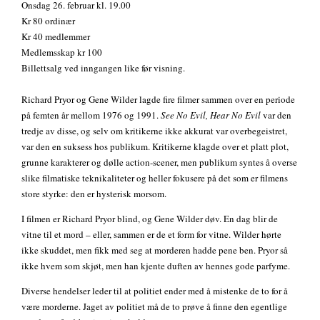
Onsdag 26. februar kl. 19.00
Kr 80 ordinær
Kr 40 medlemmer
Medlemsskap kr 100
Billettsalg ved inngangen like før visning.
Richard Pryor og Gene Wilder lagde fire filmer sammen over en periode
på femten år mellom 1976 og 1991.
See No Evil, Hear No Evil
var den
tredje av disse, og selv om kritikerne ikke akkurat var overbegeistret,
var den en suksess hos publikum. Kritikerne klagde over et platt plot,
grunne karakterer og dølle action-scener, men publikum syntes å overse
slike filmatiske teknikaliteter og heller fokusere på det som er filmens
store styrke: den er hysterisk morsom.
I filmen er Richard Pryor blind, og Gene Wilder døv. En dag blir de
vitne til et mord – eller, sammen er de et form for vitne. Wilder hørte
ikke skuddet, men fikk med seg at morderen hadde pene ben. Pryor så
ikke hvem som skjøt, men han kjente duften av hennes gode parfyme.
Diverse hendelser leder til at politiet ender med å mistenke de to for å
være morderne. Jaget av politiet må de to prøve å finne den egentlige