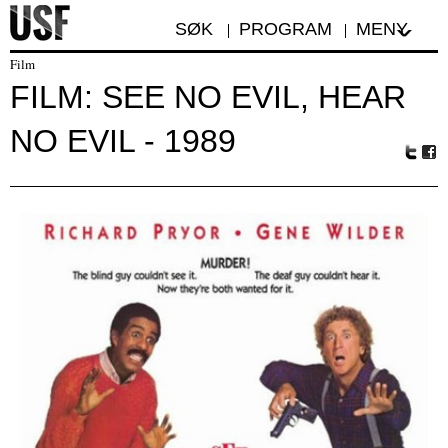
SØK
PROGRAM
MENY
Film
FILM: SEE NO EVIL, HEAR
NO EVIL - 1989
Tw
Fa
itte
ceb
r
oo
k