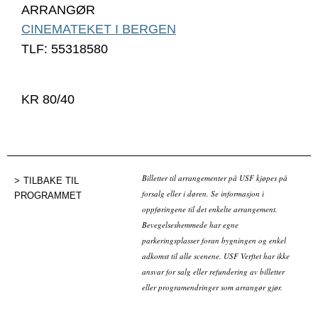
ARRANGØR
CINEMATEKET I BERGEN
TLF: 55318580
KR 80/40
Billetter til arrangementer på USF kjøpes på
TILBAKE TIL
forsalg eller i døren. Se informasjon i
PROGRAMMET
oppføringene til det enkelte arrangement.
Bevegelseshemmede har egne
parkeringsplasser foran bygningen og enkel
adkomst til alle scenene. USF Verftet har ikke
ansvar for salg eller refundering av billetter
eller programendringer som arrangør gjør.