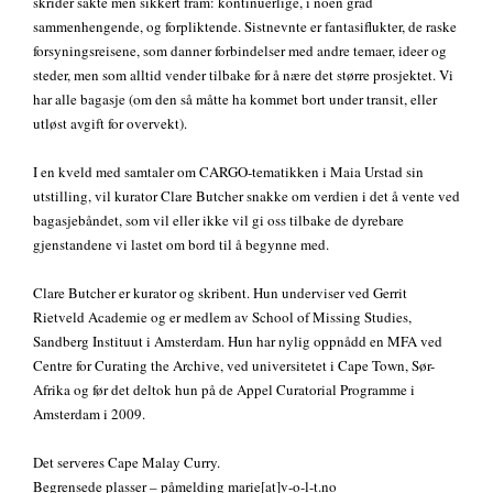
skrider sakte men sikkert fram: kontinuerlige, i noen grad
sammenhengende, og forpliktende. Sistnevnte er fantasiflukter, de raske
forsyningsreisene, som danner forbindelser med andre temaer, ideer og
steder, men som alltid vender tilbake for å nære det større prosjektet. Vi
har alle bagasje (om den så måtte ha kommet bort under transit, eller
utløst avgift for overvekt).
I en kveld med samtaler om CARGO-tematikken i Maia Urstad sin
utstilling, vil kurator Clare Butcher snakke om verdien i det å vente ved
bagasjebåndet, som vil eller ikke vil gi oss tilbake de dyrebare
gjenstandene vi lastet om bord til å begynne med.
Clare Butcher er kurator og skribent. Hun underviser ved Gerrit
Rietveld Academie og er medlem av School of Missing Studies,
Sandberg Instituut i Amsterdam. Hun har nylig oppnådd en MFA ved
Centre for Curating the Archive, ved universitetet i Cape Town, Sør-
Afrika og før det deltok hun på de Appel Curatorial Programme i
Amsterdam i 2009.
Det serveres Cape Malay Curry.
Begrensede plasser – påmelding marie[at]v-o-l-t.no