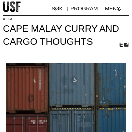
SØK
PROGRAM
MENY
Kunst
CAPE MALAY CURRY AND
CARGO THOUGHTS
Tw
Fa
itte
ceb
r
oo
k