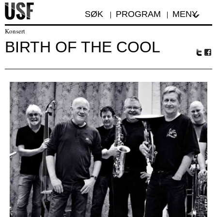
SØK
PROGRAM
MENY
Konsert
BIRTH OF THE COOL
Tw
Fa
itte
ceb
r
oo
k