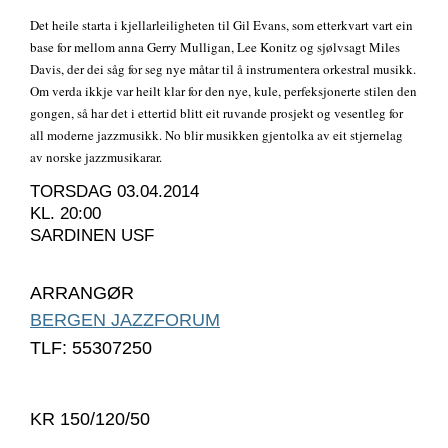
Det heile starta i kjellarleiligheten til Gil Evans, som etterkvart vart ein
base for mellom anna Gerry Mulligan, Lee Konitz og sjølvsagt Miles
Davis, der dei såg for seg nye måtar til å instrumentera orkestral musikk.
Om verda ikkje var heilt klar for den nye, kule, perfeksjonerte stilen den
gongen, så har det i ettertid blitt eit ruvande prosjekt og vesentleg for
all moderne jazzmusikk. No blir musikken gjentolka av eit stjernelag
av norske jazzmusikarar.
TORSDAG 03.04.2014
KL. 20:00
SARDINEN USF
ARRANGØR
BERGEN JAZZFORUM
TLF: 55307250
KR 150/120/50