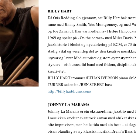
BILLY HART
Då Otis Redding slo gjennom, sat Billy Hart bak tro
same med Jimmy Smith, Wes Montgomery, og med Wa
og Joe Zawinul. Han var medlem av Herbie Hancock-se
1969 og speler på «On the corner» med Miles Davis.
jazzhistorie i blodet og nyetablering på ECM, er 73-å
stadig vital og vesentleg del av den kreative musikk
utøvar og lærar. Med autoritet og store øyrer styrer han
styre av – eit bunnsolid band med fridom, disiplin, t
kreativitet.
BILLY HART trommer /ETHAN IVERSON piano /M
TURNER saksofon /BEN STREET bass
http://billyhartdrums.com/
JOHNNY LA MARAMA
Johnny La Marama er ein ekstraordinær jazztrio med b
I musikken smeltar avantrock saman med afrikanskinsp
ofte improvisert, men heile tida med ein beat – ei slag
bisarr blanding av ny klassisk musikk, Drum’n’Bass, 