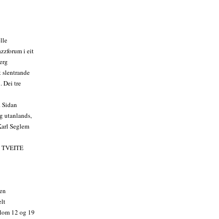
lle
azzforum i eit
erg
t slentrande
. Dei tre
. Sidan
g utanlands,
Karl Seglem
 TVEITE
gen
elt
ellom 12 og 19