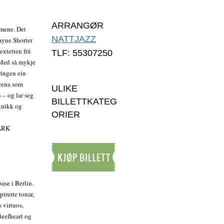
ARRANGØR
mmene. Det
NATTJAZZ
yne Shorter
xtetten frå
TLF: 55307250
 Med så mykje
ringen ein
scena som
ULIKE
 – og lar seg
BILLETTKATEG
eknikk og
ORIER
ARK
Kjøp billett
ase i Berlin.
irerte tonar,
s virtuos,
Beefheart og