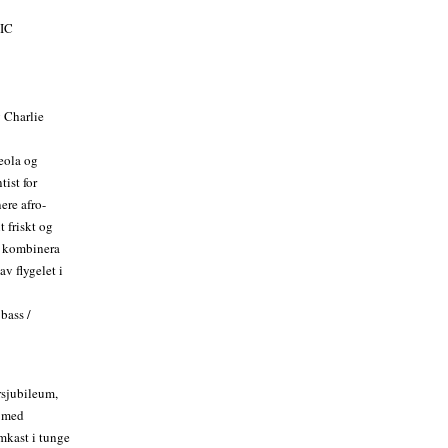
IC
v Charlie
eola og
ist for
ere afro-
 friskt og
g kombinera
av flygelet i
ass /
rsjubileum,
r med
rmkast i tunge