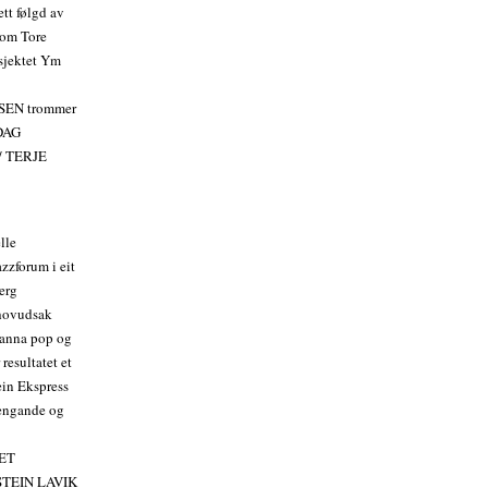
ett følgd av
 om Tore
osjektet Ym
SEN trommer
 DAG
/ TERJE
lle
azzforum i eit
erg
 hovudsak
t anna pop og
resultatet et
ein Ekspress
 fengande og
IET
STEIN LAVIK