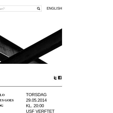
ENGLISH
Tw
Fa
itte
ceb
r
oo
ALO
TORSDAG
k
US GOES
29.05.2014
OG
KL. 20:00
USF VERFTET