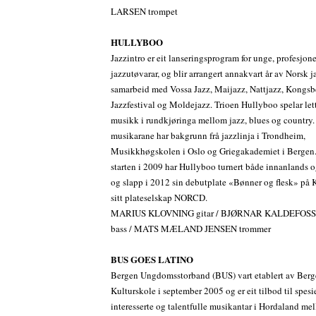
LARSEN trompet
HULLYBOO
Jazzintro er eit lanseringsprogram for unge, profesjone
jazzutøvarar, og blir arrangert annakvart år av Norsk j
samarbeid med Vossa Jazz, Maijazz, Nattjazz, Kongsb
Jazzfestival og Moldejazz. Trioen Hullyboo spelar let
musikk i rundkjøringa mellom jazz, blues og country. 
musikarane har bakgrunn frå jazzlinja i Trondheim,
Musikkhøgskolen i Oslo og Griegakademiet i Bergen
starten i 2009 har Hullyboo turnert både innanlands o
og slapp i 2012 sin debutplate «Bønner og flesk» på 
sitt plateselskap NORCD.
MARIUS KLOVNING gitar / BJØRNAR KALDEFOSS
bass / MATS MÆLAND JENSEN trommer
BUS GOES LATINO
Bergen Ungdomsstorband (BUS) vart etablert av Ber
Kulturskole i september 2005 og er eit tilbod til spesi
interesserte og talentfulle musikantar i Hordaland m