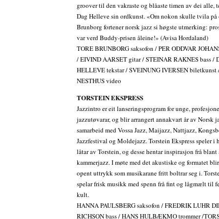
groover til den vakraste og blåaste timen av dei alle, t
Dag Helleve sin ordkunst. «Om nokon skulle tvila på
Brunborg fortener norsk jazz si høgste utmerking: pr
var verd Buddy-prisen åleine!» (Avisa Hordaland)
TORE BRUNBORG saksofon / PER ODDVAR JOHAN
/ EIVIND AARSET gitar / STEINAR RAKNES bass /
HELLEVE tekstar / SVEINUNG IVERSEN biletkunst 
NESTHUS video
TORSTEIN EKSPRESS
Jazzintro er eit lanseringsprogram for unge, profesjone
jazzutøvarar, og blir arrangert annakvart år av Norsk j
samarbeid med Vossa Jazz, Maijazz, Nattjazz, Kongsb
Jazzfestival og Moldejazz. Torstein Ekspress speler i
låtar av Torstein, og desse hentar inspirasjon frå blan
kammerjazz. I møte med det akustiske og formatet blir 
opent uttrykk som musikarane fritt boltrar seg i. Torst
spelar frisk musikk med spenn frå fint og lågmælt til
kult.
HANNA PAULSBERG saksofon / FREDRIK LUHR D
RICHSON bass / HANS HULBÆKMO trommer /TOR