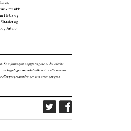
 Lava,
atinsk musikk
nn i BUS og
 50-talet og
a og Arturo
en. Se informasjon i oppføringene til det enkelte
ran bygningen og enkel adkomst til alle scenene.
tter eller programendringer som arrangør gjør.