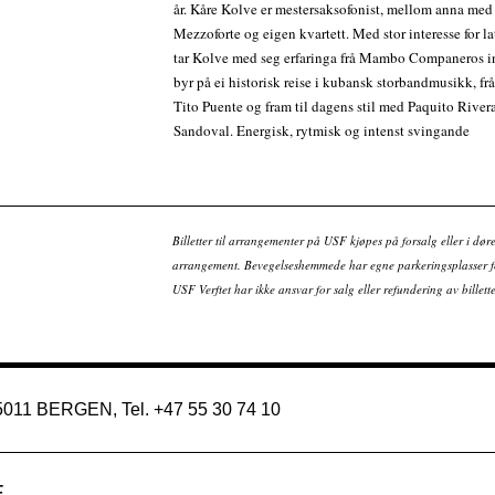
år. Kåre Kolve er mestersaksofonist, mellom anna med
Mezzoforte og eigen kvartett. Med stor interesse for l
tar Kolve med seg erfaringa frå Mambo Companeros i
byr på ei historisk reise i kubansk storbandmusikk, frå
Tito Puente og fram til dagens stil med Paquito River
Sandoval. Energisk, rytmisk og intenst svingande
Billetter til arrangementer på USF kjøpes på forsalg eller i dør
arrangement. Bevegelseshemmede har egne parkeringsplasser fo
USF Verftet har ikke ansvar for salg eller refundering av bille
 5011 BERGEN, Tel. +47 55 30 74 10
E