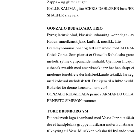
Zappa – og glimt i auget.
KALLE KALIMA gitar /CHRIS DAHLGREN bass /ER
SHAEFER slagverk
GONZALO RUBALCABA TRIO
Fyrrig latinsk blod, klassisk utdanning, «oppdaga» a
Haden, amerikansk jazz, karibisk musikk, åtte
Grammynominasjonar og tett samarbeid med Al Di M
Chick Corea. Som pianist er Gonzalo Rubalcaba garant
melodi, rytme og spanande innhald. Gjennom å fusjon
cubansk musikk med amerikansk jazz har han skapt eit
moderne tonebilete der halsbrekkande teknikk lar se
med kolossal melodisk teft. Det kjem til å lukte svidd 
Røkeriet før denne konserten er over!
GONZALO RUBALCABA piano / ARMANDO GOLA b
ERNESTO SIMPSON trommer
TORE BRUNBORG YM
Eit praktverk laga i samband med Vossa Jazz sitt 40-å
der ei handplukka gruppe musikarar møter kunstnara
tilknyting til Voss. Musikken vekslar frå hylande sto