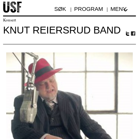
SØK
PROGRAM
MENY
Konsert
KNUT REIERSRUD BAND
Tw
Fa
itte
ceb
r
oo
k