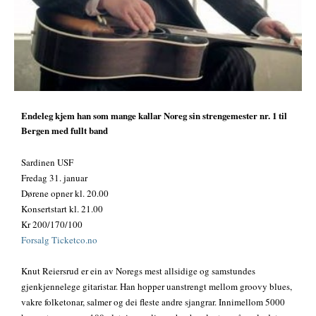
Endeleg kjem han som mange kallar Noreg sin strengemester nr. 1 til
Bergen med fullt band
Sardinen USF
Fredag 31. januar
Dørene opner kl. 20.00
Konsertstart kl. 21.00
Kr 200/170/100
Forsalg Ticketco.no
Knut Reiersrud er ein av Noregs mest allsidige og samstundes
gjenkjennelege gitaristar. Han hopper uanstrengt mellom groovy blues,
vakre folketonar, salmer og dei fleste andre sjangrar. Innimellom 5000