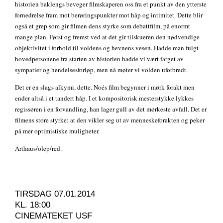
historien baklengs beveger filmskaperen oss fra et punkt av den ytterste
fornedrelse fram mot berøringspunkter mot håp og intimitet. Dette blir
også et grep som gir filmen dens styrke som debattfilm, på enormt
mange plan. Først og fremst ved at det gir tilskueren den nødvendige
objektivitet i forhold til voldens og hevnens vesen. Hadde man fulgt
hovedpersonene fra starten av historien hadde vi vært farget av
sympatier og hendelsesforløp, men nå møter vi volden uforbredt.
Det er en slags alkymi, dette. Noés film begynner i mørk forakt men
ender altså i et tandert håp. I et kompositorisk mesterstykke lykkes
regissøren i en forvandling, han lager gull av det mørkeste avfall. Det er
filmens store styrke: at den vikler seg ut av menneskeforakten og peker
på mer optimistiske muligheter.
Arthaus/olep/red.
TIRSDAG 07.01.2014
KL. 18:00
CINEMATEKET USF