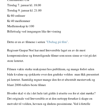
Tirsdag 7. januar kl. 18.00
Torsdag 9. januar kl. 21.00
Kr 80 ordinær
Kr 40 medlemmer
Medlemsskap kr 100
Billettsalg ved inngangen like før visning
Dette er en av filmene i serien
"Ubehag på film"
.
Regissør Gaspar Noé har med Irreversible laget en av de mest
kompromissløse og foruroligende filmer som noen sinne er vist på det
store lerretet.
Filmen vakte sterke reaksjoner hos publikum, og mange forlot salen
både kvalme og sjokkerte over den grafiske volden man fikk presentert
på lerretet. Samtidig regner mange den for et ubestridt mesterverk og
blant 2000-tallets beste filmer.
Hvorfor skal vi da i det hele tatt gidde å utsette oss for et sånt mørke?
Det originale ved Irreversible er at den nettopp forsøker å skape en
motvekt til volden, hevnen og dødens pessimisme. Ved å fortelle