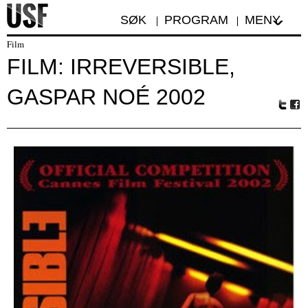
SØK
PROGRAM
MENY
Film
FILM: IRREVERSIBLE,
GASPAR NOÉ 2002
Tw
Fa
itte
ceb
r
oo
k