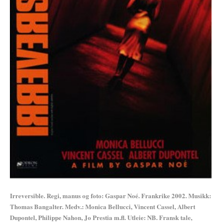
Irreversible. Regi, manus og foto: Gaspar Noé. Frankrike 2002. Musikk:
Thomas Bangalter. Medv.: Monica Bellucci, Vincent Cassel, Albert
Dupontel, Philippe Nahon, Jo Prestia m.fl. Utleie: NB. Fransk tale,