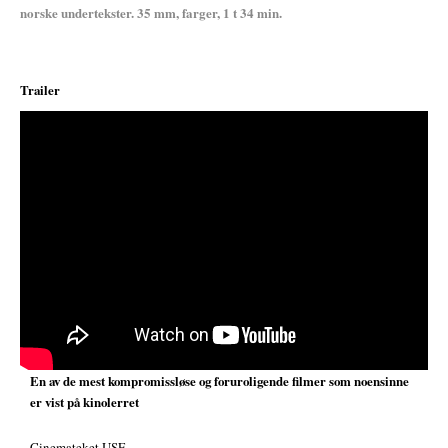
norske undertekster. 35 mm, farger, 1 t 34 min.
Trailer
;
En av de mest kompromissløse og foruroligende filmer som noensinne
er vist på kinolerret
Cinemateket USF