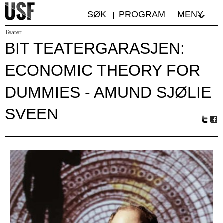
SØK
PROGRAM
MENY
Teater
BIT TEATERGARASJEN:
ECONOMIC THEORY FOR
DUMMIES - AMUND SJØLIE
SVEEN
Tw
Fa
itte
ceb
r
oo
k