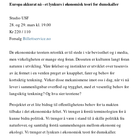
Europa akkurat nå - et lynkurs i økonomisk teori for dumskaller
Studio USF
28. og 29. mars kl. 19.00
Kr 220 / 110
Forsalg
Billettservice.no
De økonomiske teoriers retorikk er til stede i vår bevissthet og i media,
men virkeligheten er mange steg foran. Dessuten er kulturen langt foran
naturen i utvikling. Våre følelser og instinkter er utviklet over tusenvis
av år, formet i en verden preget av knapphet, farer og behov for
kortsiktig tenkning. Virker disse mekanismene imot oss i dag, når vi nå
lever i sammenlignbar overflod og trygghet, med et vesentlig behov for
langsiktig tenkning? Og hva sier teoriene?
Prosjektet er et lite bidrag til offentlighetens behov for ta makten
tilbake i det økonomiske feltet. Vi trenger å forstå terminologien for å
kunne bidra politisk. Vi trenger å være i stand til å skille politikk fra
naturlover, og samtidig forstå sammenhengen mellom økonomi og
økologi. Vi trenger et lynkurs i økonomisk teori for dumskaller.