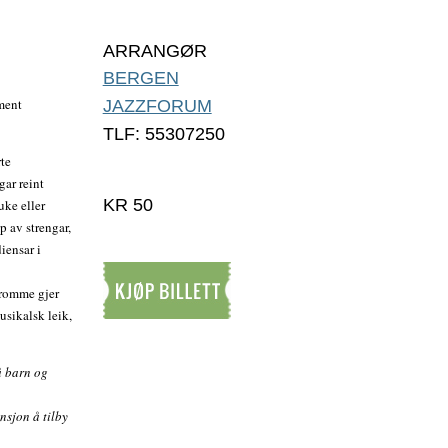
ARRANGØR
BERGEN
ment
JAZZFORUM
TLF: 55307250
te
ar reint
KR 50
uke eller
p av strengar,
diensar i
tromme gjer
usikalsk leik,
Kjøp billett
å barn og
nsjon å tilby