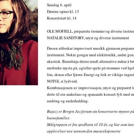
Søndag 6. april
Dørene opner kl. 13
Konsertstart kl. 14
OLE MOFJELL, preparerte trommer og diverse instru
NATALIE SANDTORV, røyst og diverse instrument
Duoen utforskar improvisert musikk gjennom preparer
instrument. Nokre gongar med elektronikk, andre gong
akustisk. Bunnlinja dreier rundt alternative måtar å br
misbruke røysta på, og/eller spele på trommer ved hjel
lim, skruar eller fjærer. Energi og leik er viktige ingre
NOTGL si lydverd.
Kombinasjonen av improvisasjon, røyst og preparert 
dette til ein makelaus og spanande konsert fylt med m
undring og underhalding.
Bajazz er Bergen Jazzforum sin konsertserie myntet p
barnefamilier.
Målgruppen er fra spedbarn til 10 år, og har som inte
opplevelser noe utenom den masseeksponerte