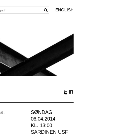
ENGLISH
Tw
Fa
itte
ceb
r
oo
d -
SØNDAG
k
06.04.2014
KL. 13:00
SARDINEN USF