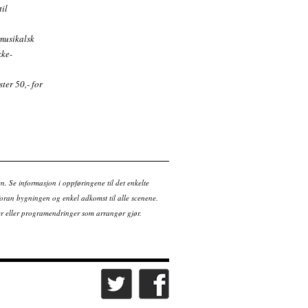
til
 musikalsk
kke-
ster 50,- for
en. Se informasjon i oppføringene til det enkelte
ran bygningen og enkel adkomst til alle scenene.
tter eller programendringer som arrangør gjør.