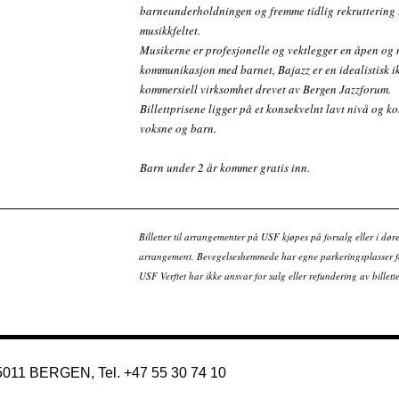
barneunderholdningen og fremme tidlig rekruttering 
musikkfeltet.
Musikerne er profesjonelle og vektlegger en åpen og
kommunikasjon med barnet, Bajazz er en idealistisk i
kommersiell virksomhet drevet av Bergen Jazzforum.
Billettprisene ligger på et konsekvelnt lavt nivå og ko
voksne og barn.
Barn under 2 år kommer gratis inn.
Billetter til arrangementer på USF kjøpes på forsalg eller i dør
arrangement. Bevegelseshemmede har egne parkeringsplasser fo
USF Verftet har ikke ansvar for salg eller refundering av bille
 5011 BERGEN, Tel. +47 55 30 74 10