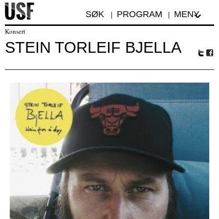
SØK
PROGRAM
MENY
Konsert
STEIN TORLEIF BJELLA
Tw
Fa
itte
ceb
r
oo
k