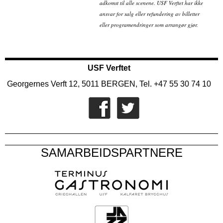
adkomst til alle scenene. USF Verftet har ikke
ansvar for salg eller refundering av billetter
eller programendringer som arrangør gjør.
USF Verftet
Georgernes Verft 12, 5011 BERGEN, Tel. +47 55 30 74 10
SAMARBEIDSPARTNERE