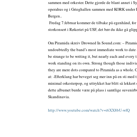
sammen med orkester. Dette gjorde de blant annet i S
operahus og i Grieghallen sammen med KORK under Fe
Bergen..
Fredag 7.februar kommer de tilbake på egenhånd, for 
storkonsert i Røkeriet på USF, det bør du ikke gå glip
Om Piramida skreiv Drowned In Sound.com: – Piramid
undoubtedly the band’s most immediate work to date 
be strange to be writing it, but nearly each and every
work standing on its own. Strong though those individ
they are mere dots compared to Piramida as a whole. 
at: -Efterklang har beveget seg mer inn på en sti med t
minimal orkesterpop, og uttrykket har blitt så lekkert 
dette albumet burde være på plass i samtlige suvenirb
Skandinavia.
http://www.youtube.com/watch?v=i6XX8bU-wfQ