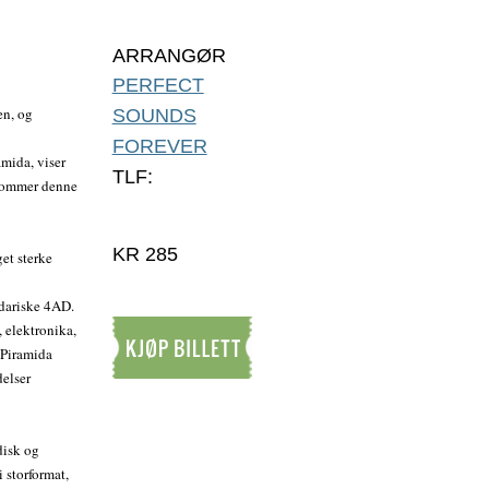
ARRANGØR
PERFECT
en, og
SOUNDS
FOREVER
amida, viser
TLF:
 kommer denne
KR 285
et sterke
ndariske 4AD.
 elektronika,
 Piramida
delser
Kjøp billett
disk og
 storformat,