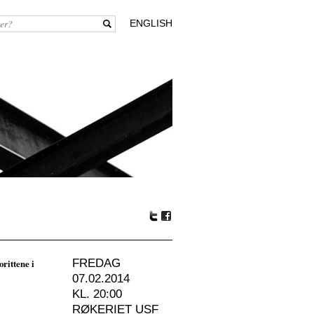
ENGLISH
Tw
Fa
itte
ceb
r
oo
rittene i
FREDAG
k
07.02.2014
KL. 20:00
RØKERIET USF