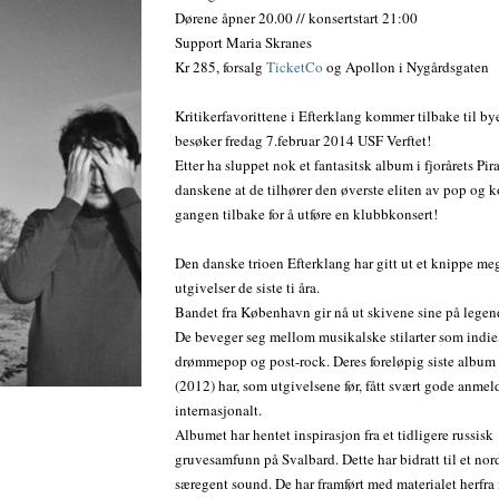
Dørene åpner 20.00 // konsertstart 21:00
Support Maria Skranes
Kr 285, forsalg
TicketCo
og Apollon i Nygårdsgaten
Kritikerfavorittene i Efterklang kommer tilbake til by
besøker fredag 7.februar 2014 USF Verftet!
Etter ha sluppet nok et fantasitsk album i fjorårets Pir
danskene at de tilhører den øverste eliten av pop og
gangen tilbake for å utføre en klubbkonsert!
Den danske trioen Efterklang har gitt ut et knippe meg
utgivelser de siste ti åra.
Bandet fra København gir nå ut skivene sine på lege
De beveger seg mellom musikalske stilarter som indie,
drømmepop og post-rock. Deres foreløpig siste album
(2012) har, som utgivelsene før, fått svært gode anmel
internasjonalt.
Albumet har hentet inspirasjon fra et tidligere russisk
gruvesamfunn på Svalbard. Dette har bidratt til et nor
særegent sound. De har framført med materialet herfra i