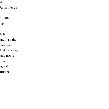
ydnes
stspillene i
å spille
p av!
a is
and it might
 track would
ual parts are,
Gaffa mente
idvis
og kaldt at
utikker i