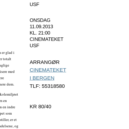
USF
ONSDAG
11.09.2013
KL. 21:00
CINEMATEKET
USF
 er glad i
r totalt
ARRANGØR
aglige
CINEMATEKET
isere med
ære
I BERGEN
inere dem.
TLF: 55318580
 skolemiljøet
om en
KR 80/40
m en indre
apet som
iller, er et
ndelsene, og