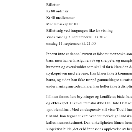
Billetter
Kr 80 ordinær
Kr 40 medlemmer
Medlemsskap kr 100
Billettsalg ved inngangen like før visning
Vises torsdag 5. september kl. 17.30 //
onsdag 11. september kl. 21.00
Innerst inne er denne læreren et følsomt menneske som
barn, men han er hissig, nervøs og snerpete, og mangle
humoren og overskuddet som skal til for å klare den d
styrkeprøven med elevene. Han klarer ikke å kommun
barna, og siden han ikke tror på gammeldagse autorit
undervisningsmetoder, klarer han heller ikke å disipl
I filmen finnes flere brytninger og konflikter, både fra
og ekteskapet. Likevel fremstår ikke Ole Dole Doff s
«problemfilm». Med en ekspressiv stil viser Troell fra
tilstand, han tegner et kart over det merkelige landsk
kalles menneskesinnet. Den virkeligheten filmen fremst
subjektivt bilde, det er Mårtenssons opplevelse av he