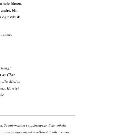
m hele filmen.
andre, blir
on og psykisk
nt annet
: Bengt
n av Clas
: div. Medv.:
etz, Harriet
ske
en. Se informasjon i oppføringene til det enkelte
ran bygningen og enkel adkomst til alle scenene.