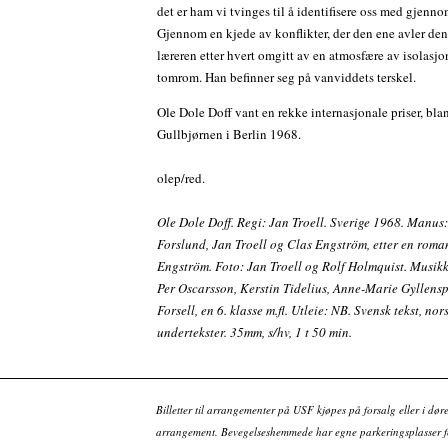
det er ham vi tvinges til å identifisere oss med gjenno
Gjennom en kjede av konflikter, der den ene avler den 
læreren etter hvert omgitt av en atmosfære av isolasj
tomrom. Han befinner seg på vanviddets terskel.
Ole Dole Doff vant en rekke internasjonale priser, bla
Gullbjørnen i Berlin 1968.
olep/red.
Ole Dole Doff. Regi: Jan Troell. Sverige 1968. Manus
Forslund, Jan Troell og Clas Engström, etter en roma
Engström. Foto: Jan Troell og Rolf Holmquist. Musikk
Per Oscarsson, Kerstin Tidelius, Anne-Marie Gyllensp
Forsell, en 6. klasse m.fl. Utleie: NB. Svensk tekst, nor
undertekster. 35mm, s/hv, 1 t 50 min.
Billetter til arrangementer på USF kjøpes på forsalg eller i dør
arrangement. Bevegelseshemmede har egne parkeringsplasser fo