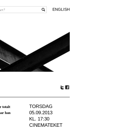
ENGLISH
Tw
Fa
itte
ceb
r
oo
 totalt
TORSDAG
k
har han
05.09.2013
KL. 17:30
CINEMATEKET