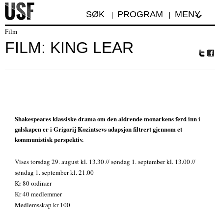
SØK
PROGRAM
MENY
Film
FILM: KING LEAR
Tw
Fa
itte
ceb
r
oo
k
Shakespeares klassiske drama om den aldrende monarkens ferd inn i
galskapen er i Grigorij Kozintsevs adapsjon filtrert gjennom et
kommunistisk perspektiv.
Vises torsdag 29. august kl. 13.30 // søndag 1. september kl. 13.00 //
søndag 1. september kl. 21.00
Kr 80 ordinær
Kr 40 medlemmer
Medlemsskap kr 100