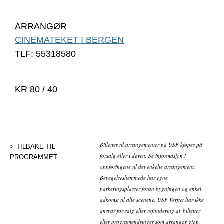
ARRANGØR
CINEMATEKET I BERGEN
TLF: 55318580
KR 80 / 40
Billetter til arrangementer på USF kjøpes på
TILBAKE TIL
forsalg eller i døren. Se informasjon i
PROGRAMMET
oppføringene til det enkelte arrangement.
Bevegelseshemmede har egne
parkeringsplasser foran bygningen og enkel
adkomst til alle scenene. USF Verftet har ikke
ansvar for salg eller refundering av billetter
eller programendringer som arrangør gjør.