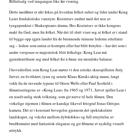
Billettsalg ved inngangen like før visning.
Dette medfører et økt fokus på hvordan folket sulter og lider under Kong
Lears feudalistiske vanstyre. Kozintsev endrer med det noe av
tyngepunktet i Shakespeares drama. Hos Kozintsev er ikke kongens
makt fra Gud, men fra folket. Når det til slutt viser seg at folket er i stand
til bygge opp igjen landet fra de brennende ruinene lederne etterlater
seg – ledere som enten er korrupte eller har blitt forrykte – har det som i
andre versjoner er majestetisk blitt folkelige. Kong Lear må
gjenidentifisere seg med folket for å finne sin moralske balanse.
I hovedrollen som Kong Lear møter vi den estiske skuespilleren Jurij
Jarvet, en hvithåret, tynn og senete Klaus Kinski-aktig mann, langt
vekk fra de ruvende typene til Orson Wells eller Paul Scofield i
filmatiseringene av «Kong Lear» fra 1965 og 1971. Jarvet spiller Lear i
en usedvanlig sterk tolkning, som gir nerve til hele filmen. Den
virkelige stjernen i filmen er kanskje likevel fotograf Jonas Gritsjus
kamera. Det er i konstant bevegelse gjennom det spektakulære
landskapet, og veksler mellom dybdefokus og full utnyttelse av
bredformatet med fantastisk eleganse og gir filmene et nydelig visuelt
uttrykk.