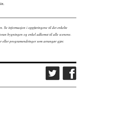
in.
en. Se informasjon i oppføringene til det enkelte
ran bygningen og enkel adkomst til alle scenene.
tter eller programendringer som arrangør gjør.