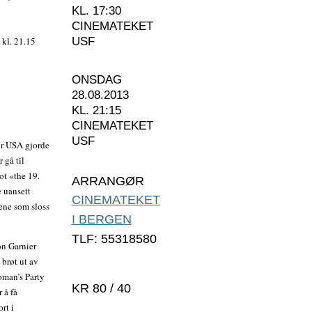
KL. 17:30
CINEMATEKET
 kl. 21.15
USF
ONSDAG
28.08.2013
KL. 21:15
CINEMATEKET
USF
før USA gjorde
 gå til
t «the 19.
ARRANGØR
 uansett
CINEMATEKET
tene som sloss
I BERGEN
TLF: 55318580
on Garnier
 brøt ut av
oman’s Party
KR 80 / 40
 å få
rt i