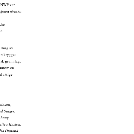
e. NWP var
sjoner utenfor
dre
ge
illing av
 rakrygget
tisk grunnlag,
jennom en
elvfølge –
binson,
d Singer.
Johnny
elica Huston,
ulia Ormond