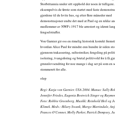
Storbritannia under sitt opphold der noen år tidliger
eksempelvis de første som startet med faste demonstra
gjerdene til de hvite hus, og etter flere måneder med
demonstrasjoner endte det med at Paul og en rekke an
medlemmer av NWP i 1917 ble arrestert og idømt lan
fengselstraffer.
Von Garnier gir oss en rimelig historisk korrekt fremst
hvordan Alice Paul for mindre enn hundre år siden sto
gjennom trakassering, sultestreiker, fengsling på poli
isolering, tvangsforing og brutal politivold for å få g
grunnlovsendring for noe mange i dag ser på som en s
stemmerett for alle.
olep
Regi: Katja von Garnier. USA 2004. Manus: Sally Ro
Jennifer Friedes, Eugenia Bostwick-Singer og Raymon
Foto: Robbie Greenberg. Musikk: Reinhold Heil og 
Klimek. Medv.: Hilary Swank, Margo Martindale, Anj
Frances O’Conner, Molly Parker, Patrick Dempsey, J