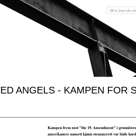
WED ANGELS - KAMPEN FOR 
Kampen frem mot "the 19. Amendment" i grunnloven
amerikanere uansett kjønn stemmerett var både hard 