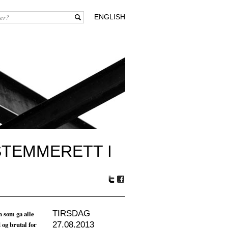
ENGLISH
STEMMERETT I
Tw
Fa
itte
ceb
r
oo
 som ga alle
TIRSDAG
k
og brutal for
27.08.2013