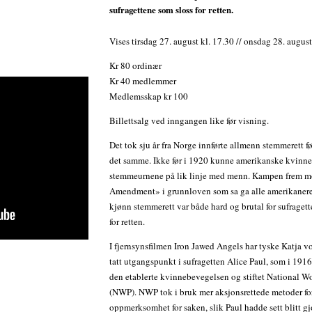
sufragettene som sloss for retten.
Vises tirsdag 27. august kl. 17.30 // onsdag 28. august
Kr 80 ordinær
Kr 40 medlemmer
Medlemsskap kr 100
Billettsalg ved inngangen like før visning.
Det tok sju år fra Norge innførte allmenn stemmerett 
det samme. Ikke før i 1920 kunne amerikanske kvinner
stemmeurnene på lik linje med menn. Kampen frem mo
Amendment» i grunnloven som sa ga alle amerikanere
kjønn stemmerett var både hard og brutal for sufraget
for retten.
I fjernsynsfilmen Iron Jawed Angels har tyske Katja v
tatt utgangspunkt i sufragetten Alice Paul, som i 1916
den etablerte kvinnebevegelsen og stiftet National W
(NWP). NWP tok i bruk mer aksjonsrettede metoder for
oppmerksomhet for saken, slik Paul hadde sett blitt gjo