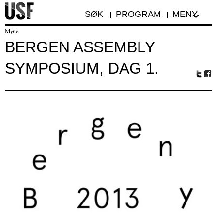
SØK
PROGRAM
MENY
Møte
BERGEN ASSEMBLY
SYMPOSIUM, DAG 1.
Tw
Fa
itte
ceb
r
oo
k