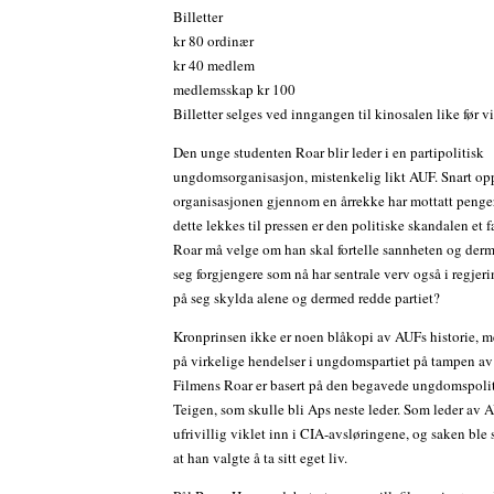
Billetter
kr 80 ordinær
kr 40 medlem
medlemsskap kr 100
Billetter selges ved inngangen til kinosalen like før v
Den unge studenten Roar blir leder i en partipolitisk
ungdomsorganisasjon, mistenkelig likt AUF. Snart op
organisasjonen gjennom en årrekke har mottatt penger
dette lekkes til pressen er den politiske skandalen et 
Roar må velge om han skal fortelle sannheten og der
seg forgjengere som nå har sentrale verv også i regjerin
på seg skylda alene og dermed redde partiet?
Kronprinsen ikke er noen blåkopi av AUFs historie, me
på virkelige hendelser i ungdomspartiet på tampen av 
Filmens Roar er basert på den begavede ungdomspoli
Teigen, som skulle bli Aps neste leder. Som leder av 
ufrivillig viklet inn i CIA-avsløringene, og saken ble
at han valgte å ta sitt eget liv.