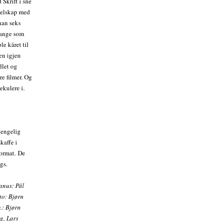
Skrift i sne
 selskap med
han seks
 mange som
le kåret til
sen igjen
dlet og
re filmer. Og
ekulere i.
jengelig
kaffe i
format.
De
gs.
anus: Pål
to: Bjørn
.: Bjørn
g, Lars