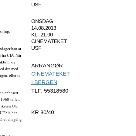
USF
ONSDAG
14.08.2013
isning.
KL. 21:00
CINEMATEKET
USF
pdager han at
 fra CIA. Når
faktum, og
ARRANGØR
med dra med
CINEMATEKET
gen, eller ta
I BERGEN
TLF: 55318580
n er basert
1960-tallet.
tikeren Ola
KR 80/40
AUF ble han
 så ubehagelig