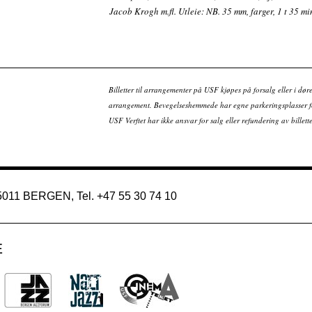
Jacob Krogh m.fl. Utleie: NB. 35 mm, farger, 1 t 35 mi
Billetter til arrangementer på USF kjøpes på forsalg eller i dør
arrangement. Bevegelseshemmede har egne parkeringsplasser fo
USF Verftet har ikke ansvar for salg eller refundering av bille
 5011 BERGEN, Tel. +47 55 30 74 10
E