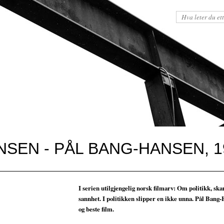
NSEN - PÅL BANG-HANSEN, 1
I serien utilgjengelig norsk filmarv: Om politikk, ska
sannhet. I politikken slipper en ikke unna. Pål Bang-
og beste film.