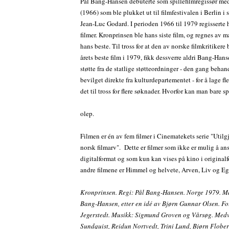
Pål Bang-Hansen debuterte som spillefilmregissør med 
(1966) som ble plukket ut til filmfestivalen i Berlin i
Jean-Luc Godard. I perioden 1966 til 1979 regisserte 
filmer. Kronprinsen ble hans siste film, og regnes av
hans beste. Til tross for at den av norske filmkritikere b
årets beste film i 1979, fikk dessverre aldri Bang-Han
støtte fra de statlige støtteordninger - den gang behan
bevilget direkte fra kulturdepartementet - for å lage fle
det til tross for flere søknader. Hvorfor kan man bare sp
olep.
Filmen er én av fem filmer i Cinematekets serie "Utilg
norsk filmarv".
Dette er filmer som ikke er mulig å ans
digitalformat og som kun kan vises på kino i original
andre filmene er Himmel og helvete, Arven, Liv og Eg
Kronprinsen. Regi: Pål Bang-Hansen. Norge 1979. M
Bang-Hansen, etter en idé av Bjørn Gunnar Olsen. Fo
Jegerstedt. Musikk: Sigmund Groven og Vårsøg. Medv
Sundquist, Reidun Nortvedt, Trini Lund, Bjørn Flober