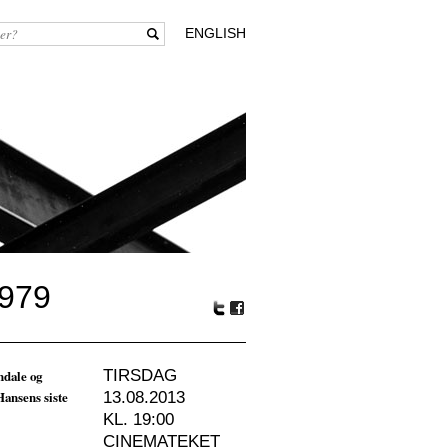
ENGLISH
979
Tw
Fa
itte
ceb
r
oo
ndale og
TIRSDAG
k
Hansens siste
13.08.2013
KL. 19:00
CINEMATEKET