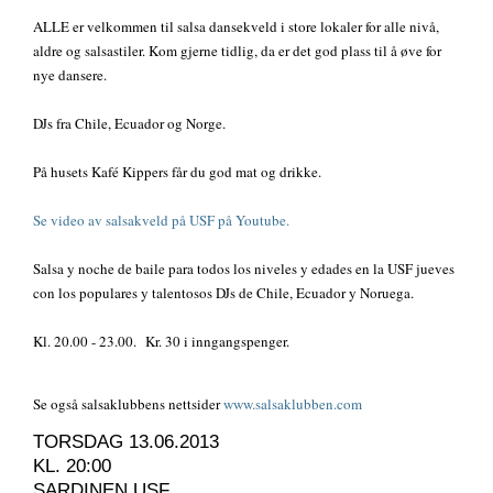
ALLE er velkommen til salsa dansekveld i store lokaler for alle nivå,
aldre og salsastiler. Kom gjerne tidlig, da er det god plass til å øve for
nye dansere.
DJs fra Chile, Ecuador og Norge.
På husets Kafé Kippers får du god mat og drikke.
Se video av salsakveld på USF på Youtube.
Salsa y noche de baile para todos los niveles y edades en la USF jueves
con los populares y talentosos DJs de Chile, Ecuador y Noruega.
Kl. 20.00 - 23.00. Kr. 30 i inngangspenger.
Se også salsaklubbens nettsider
www.salsaklubben.com
TORSDAG 13.06.2013
KL. 20:00
SARDINEN USF