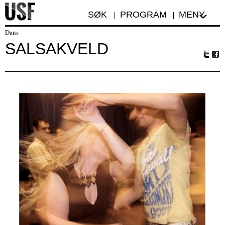
SØK
PROGRAM
MENY
Dans
SALSAKVELD
Tw
Fa
itte
ceb
r
oo
k