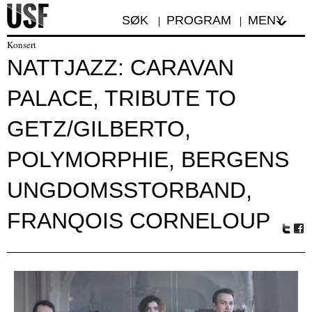
SØK
PROGRAM
MENY
Konsert
NATTJAZZ: CARAVAN
PALACE, TRIBUTE TO
GETZ/GILBERTO,
POLYMORPHIE, BERGENS
UNGDOMSSTORBAND,
FRANQOIS CORNELOUP
Tw
Fa
itte
ceb
r
oo
k