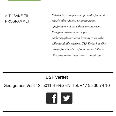
Kjøp billett
Billetter til arrangementer på USF kjøpes på
TILBAKE TIL
forsalg eller i døren. Se informasjon i
PROGRAMMET
oppføringene til det enkelte arrangement.
Bevegelseshemmede har egne
parkeringsplasser foran bygningen og enkel
adkomst til alle scenene. USF Verftet har ikke
ansvar for salg eller refundering av billetter
eller programendringer som arrangør gjør.
USF Verftet
Georgernes Verft 12, 5011 BERGEN, Tel. +47 55 30 74 10