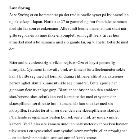
Late Spring
Late Spring
er en kommentar på det tradisjonelle synet på kvinnerollen
og ekteskap i Japan. Noriko er 27 år gammel og bor fremdeles sammen
med sin far, som er enkemann. Alle rundt henne mener at hun snart må
gifte seg, da en kvinne ikke er komplett som ugift. Selv trives hun
utmerket med å bo sammen med sin gamle far, og vil helst fortsette med
det.
Etter andre verdenskrig utviklet regissør Ozu et høyst personlig
filmspråk. Gjennom innovativ bruk av filmens fortelleelementer søkte
han å kvitte seg med all form for drama i filmene, slik at karakterenes
personlighet skulle kunne utvikle seg uhindret. Dette gjorde han
gjennom flere uvanlige grep. Blant annet bryter han den etablerte
shot/reverse shot-teknikken ved å erstatte det med et system der
skuespilleren ser direkte inn i kamera når han snakker med sin
motspiller, i stedet for at vi ser over den ene skuespillerens skulder.
Påfallende er også hans nesten konsekvente bruk av undervinklet
kamera. Ved å plassere kamera rundt en halv meter over bakken havner
tilskueren i en synsvinkel som symboliserer ærefrykt, eller ærbødighet
– en undersåtts posisjon som ser opp på karakterene.