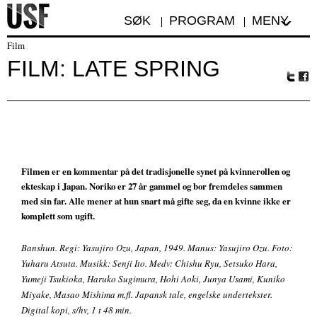
SØK
PROGRAM
MENY
Film
FILM: LATE SPRING
Tw
Fa
itte
ceb
r
oo
k
Filmen er en kommentar på det tradisjonelle synet på kvinnerollen og
ekteskap i Japan. Noriko er 27 år gammel og bor fremdeles sammen
med sin far. Alle mener at hun snart må gifte seg, da en kvinne ikke er
komplett som ugift.
Banshun. Regi: Yasujiro Ozu, Japan, 1949. Manus: Yasujiro Ozu. Foto:
Yuharu Atsuta. Musikk: Senji Ito. Medv: Chishu Ryu, Setsuko Hara,
Yumeji Tsukioka, Haruko Sugimura, Hohi Aoki, Junya Usami, Kuniko
Miyake, Masao Mishima m.fl. Japansk tale, engelske undertekster.
Digital kopi, s/hv, 1 t 48 min.