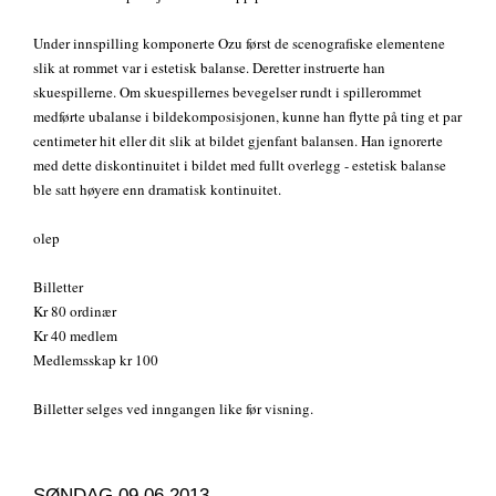
Under innspilling komponerte Ozu først de scenografiske elementene
slik at rommet var i estetisk balanse. Deretter instruerte han
skuespillerne. Om skuespillernes bevegelser rundt i spillerommet
medførte ubalanse i bildekomposisjonen, kunne han flytte på ting et par
centimeter hit eller dit slik at bildet gjenfant balansen. Han ignorerte
med dette diskontinuitet i bildet med fullt overlegg - estetisk balanse
ble satt høyere enn dramatisk kontinuitet.
olep
Billetter
Kr 80 ordinær
Kr 40 medlem
Medlemsskap kr 100
Billetter selges ved inngangen like før visning.
SØNDAG 09.06.2013