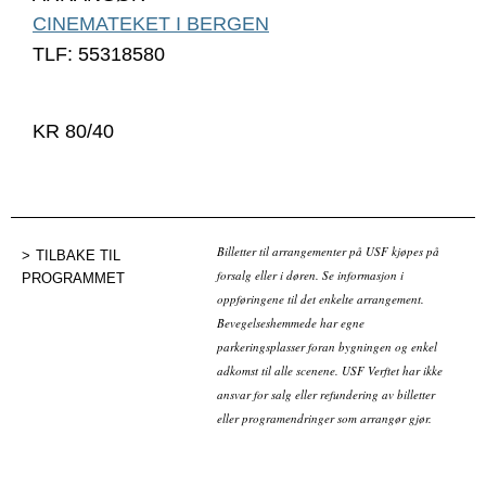
CINEMATEKET I BERGEN
TLF: 55318580
KR 80/40
Billetter til arrangementer på USF kjøpes på
TILBAKE TIL
forsalg eller i døren. Se informasjon i
PROGRAMMET
oppføringene til det enkelte arrangement.
Bevegelseshemmede har egne
parkeringsplasser foran bygningen og enkel
adkomst til alle scenene. USF Verftet har ikke
ansvar for salg eller refundering av billetter
eller programendringer som arrangør gjør.