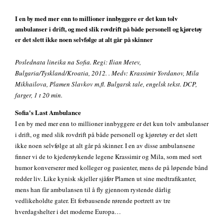
I en by med mer enn to millioner innbyggere er det kun tolv
ambulanser i drift, og med slik rovdrift på både personell og kjøretøy
er det slett ikke noen selvfølge at alt går på skinner
Poslednata lineika na Sofia. Regi: Ilian Metev,
Bulgaria/Tyskland/Kroatia, 2012. . Medv: Krassimir Yordanov, Mila
Mikhailova, Plamen Slavkov m.fl. Bulgarsk tale, engelsk tekst. DCP,
farger, 1 t 20 min.
Sofia's Last Ambulance
I en by med mer enn to millioner innbyggere er det kun tolv ambulanser
i drift, og med slik rovdrift på både personell og kjøretøy er det slett
ikke noen selvfølge at alt går på skinner. I en av disse ambulansene
finner vi de to kjederøykende legene Krassimir og Mila, som med sort
humor konverserer med kolleger og pasienter, mens de på løpende bånd
redder liv. Like kynisk skjeller sjåfør Plamen ut sine medtrafikanter,
mens han får ambulansen til å fly gjennom rystende dårlig
vedlikeholdte gater. Et forbausende rørende portrett av tre
hverdagshelter i det moderne Europa…