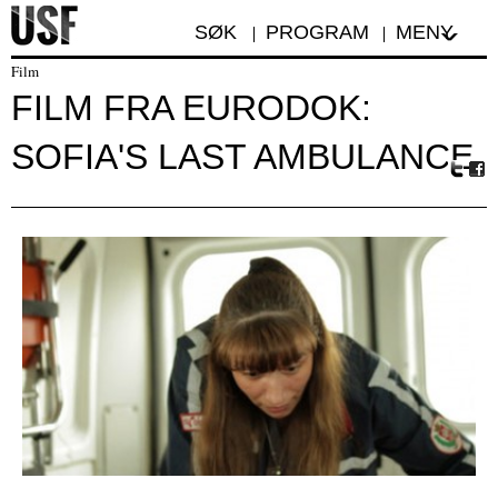
SØK
PROGRAM
MENY
Film
FILM FRA EURODOK:
SOFIA'S LAST AMBULANCE
Tw
Fa
itte
ceb
r
oo
k