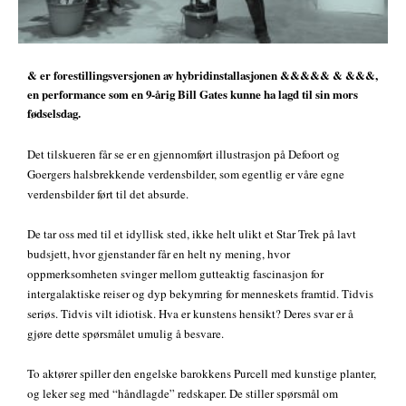
& er forestillingsversjonen av hybridinstallasjonen &&&&& & &&&,
en performance som en 9-årig Bill Gates kunne ha lagd til sin mors
fødselsdag.
Det tilskueren får se er en gjennomført illustrasjon på Defoort og
Goergers halsbrekkende verdensbilder, som egentlig er våre egne
verdensbilder ført til det absurde.
De tar oss med til et idyllisk sted, ikke helt ulikt et Star Trek på lavt
budsjett, hvor gjenstander får en helt ny mening, hvor
oppmerksomheten svinger mellom gutteaktig fascinasjon for
intergalaktiske reiser og dyp bekymring for menneskets framtid. Tidvis
seriøs. Tidvis vilt idiotisk. Hva er kunstens hensikt? Deres svar er å
gjøre dette spørsmålet umulig å besvare.
To aktører spiller den engelske barokkens Purcell med kunstige planter,
og leker seg med “håndlagde” redskaper. De stiller spørsmål om