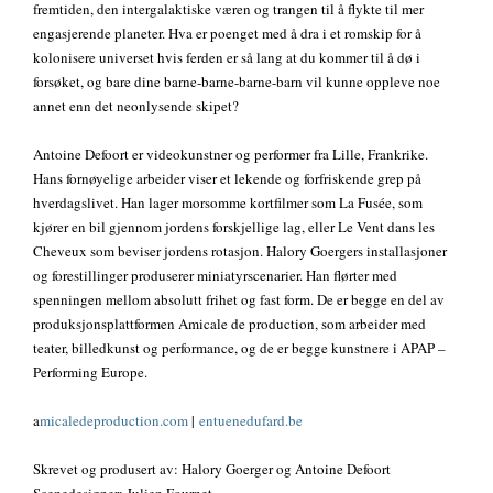
fremtiden, den intergalaktiske væren og trangen til å flykte til mer
engasjerende planeter. Hva er poenget med å dra i et romskip for å
kolonisere universet hvis ferden er så lang at du kommer til å dø i
forsøket, og bare dine barne-barne-barne-barn vil kunne oppleve noe
annet enn det neonlysende skipet?
Antoine Defoort er videokunstner og performer fra Lille, Frankrike.
Hans fornøyelige arbeider viser et lekende og forfriskende grep på
hverdagslivet. Han lager morsomme kortfilmer som La Fusée, som
kjører en bil gjennom jordens forskjellige lag, eller Le Vent dans les
Cheveux som beviser jordens rotasjon. Halory Goergers installasjoner
og forestillinger produserer miniatyrscenarier. Han flørter med
spenningen mellom absolutt frihet og fast form. De er begge en del av
produksjonsplattformen Amicale de production, som arbeider med
teater, billedkunst og performance, og de er begge kunstnere i APAP –
Performing Europe.
a
micaledeproduction.com
|
entuenedufard.be
Skrevet og produsert av: Halory Goerger og Antoine Defoort