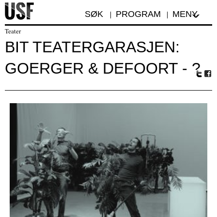
SØK
PROGRAM
MENY
Teater
BIT TEATERGARASJEN:
GOERGER & DEFOORT - ?
Tw
Fa
itte
ceb
r
oo
k