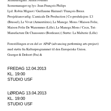
Scenedesigner: Julien Fournet
Scenemanager og lys: Jean-François Philips
Lyd: Robin Mignot / Guillaume Hairaud / François Breux
Prosjektansvarlig: L’amicale De Production | Co-produksjon: L’l
(Brussel), Le Vivat (Armentières), Le Manege. Mons / Maison Folie,
Maison Folie De Wazemmes (Lille), Le Manege.Mons / Cecn, Tnt-
Manufacture De Chaussures (Bordeaux) | Støtte: La Malterie (Lille)
Forestillingen er en del av APAP (advancing performing arts project)
med støtte fra Kulturprogrammet til den Europeiske Union.
Goerger & Defoort (Fra) &
FREDAG 12.04.2013
KL. 19:00
STUDIO USF
LØRDAG 13.04.2013
KL. 19:00
STUDIO USF