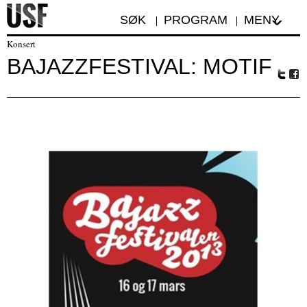
SØK
PROGRAM
MENY
Konsert
BAJAZZFESTIVAL: MOTIF
Tw
Fa
itte
ceb
r
oo
k