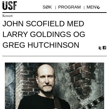
SØK
PROGRAM
MENY
Konsert
JOHN SCOFIELD MED
LARRY GOLDINGS OG
GREG HUTCHINSON
Tw
Fa
itte
ceb
r
oo
k