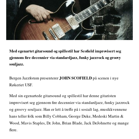
Med egenartet gitarsound og spillestil har Scofield improvisert seg
gjennom fire decennier via standardjazz, funky jazzrock og groovy
souljazz.
JOHN SCOFIELD
Bergen Jazzforum presenterer
på scenen i nye
Røkeriet USF.
Med sin egenartede gitarsound og spillestil har denne gitaristen
improvisert seg gjennom fire decennier via standardjazz, funky jazzrock
og groovy souljazz. Han er lett å treffe på i sosialt lag, musikkvennene
hans teller folk som Billy Cobham, George Duke, Medeski Martin &
Wood, Mavis Staples, Dr. John, Brian Blade, Jack DeJohnette og mange
flere.