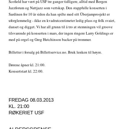
Scofield har vært på USF tre ganger tidligere, alltid med Bergen
Jazzforum og Nattjazz som vertskap. Den stappfulle konserten i
Sardinen for 10 år siden da han spilte med sitt Überjamprosjekt er
uforglemmelig - ikke en kvadratcentimeter ledig plass og folk svaiet,
danset og digget. Vi har all grunn til å tro at stemningen vil groove
tilsvarende på konserten i mars, der ingen ringere Larry Goldings er
med på orgel og Greg Hutchinson backer på trommer.
Billetter i forsalg på Billettservice.no. Bruk lenken til høyre.
Dørene åpner kl. 21:00.
Konsertstart kl. 22:00.
FREDAG 08.03.2013
KL. 21:00
RØKERIET USF