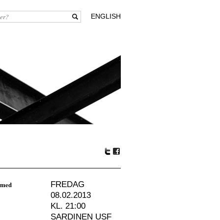
ENGLISH
Tw
Fa
itte
ceb
r
oo
z med
FREDAG
k
08.02.2013
KL. 21:00
SARDINEN USF