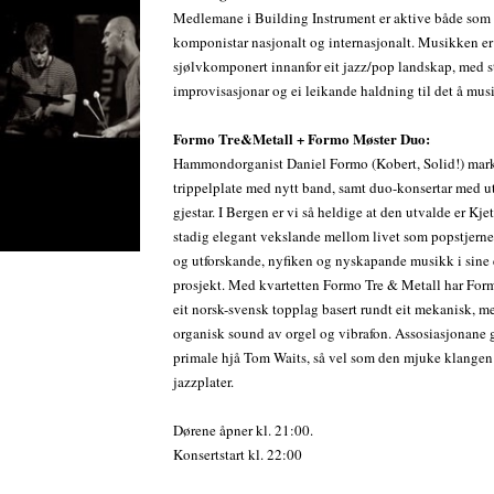
Medlemane i Building Instrument er aktive både som 
komponistar nasjonalt og internasjonalt. Musikken er
sjølvkomponert innanfor eit jazz/pop landskap, med s
improvisasjonar og ei leikande haldning til det å musi
Formo Tre&Metall + Formo Møster Duo:
Hammondorganist Daniel Formo (Kobert, Solid!) mark
trippelplate med nytt band, samt duo-konsertar med u
gjestar. I Bergen er vi så heldige at den utvalde er Kje
stadig elegant vekslande mellom livet som popstjerne
og utforskande, nyfiken og nyskapande musikk i sine
prosjekt. Med kvartetten Formo Tre & Metall har For
eit norsk-svensk topplag basert rundt eit mekanisk, m
organisk sound av orgel og vibrafon. Assosiasjonane gå
primale hjå Tom Waits, så vel som den mjuke klangen 
jazzplater.
Dørene åpner kl. 21:00.
Konsertstart kl. 22:00