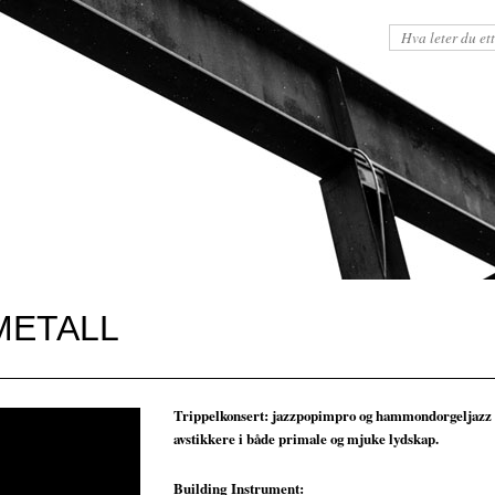
METALL
Trippelkonsert: jazzpopimpro og hammondorgeljaz
avstikkere i både primale og mjuke lydskap.
Building Instrument: