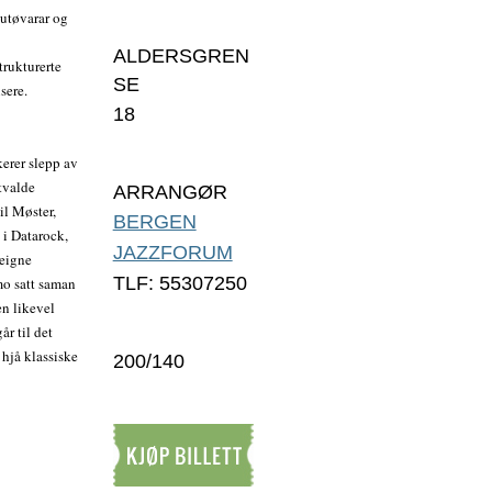
utøvarar og
ALDERSGREN
trukturerte
SE
sere.
18
erer slepp av
tvalde
ARRANGØR
til Møster,
BERGEN
 i Datarock,
JAZZFORUM
 eigne
TLF: 55307250
mo satt saman
en likevel
r til det
hjå klassiske
200/140