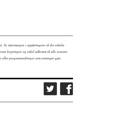
Kjøp billett
en. Se informasjon i oppføringene til det enkelte
ran bygningen og enkel adkomst til alle scenene.
tter eller programendringer som arrangør gjør.