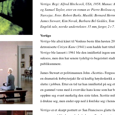
Vertigo. Regi: Alfred Hitchcock, USA, 1958. Manus: 
og Samuel Taylor, etter en roman av Pierre Boileau 
Narcejac. Foto: Robert Burks. Musikk: Bernard Herr
James Stewart, Kim Novak, Barbara Bel Geddes, Tom 
Engelsk tale, norske undertekster. 35 mm, farger, 2 t 7
Vertigo
Vertigo
ble altså kåret til Verdens beste film høsten 2
detroniserte
Citizen Kane
(1941) som hadde hatt tittel
Vertigo
ble lansert i 1961 ble den imidlertid ingen u
suksess, men den har senere tydeligvis begeistret stad
publikummere.
James Stewart er politimannen John «Scottie» Fergus
en dramatisk forbryterjakt får så kraftig høydeskrekk 
slutte i jobben. Etter en tid tar han imidlertid på seg e
en gammel venn med å overvåke hans kone som har b
oppføre seg svært merkelig den siste tiden. Scottie re
å drukne seg, men ender opp ned å forelske seg i henn
Vertigo
er et skarpt portrett av San Franciscos glatte f