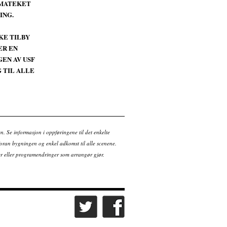
EMATEKET
ING.
KE TILBY
ER EN
EN AV USF
 TIL ALLE
en. Se informasjon i oppføringene til det enkelte
ran bygningen og enkel adkomst til alle scenene.
tter eller programendringer som arrangør gjør.