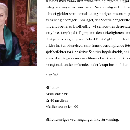
sammen med
Vindu mot bakgården
og
Psycho
, utgjør
trilogi om voyeurismens vesen. Som vanlig er Hitchc
når det gjelder sentimentalitet, og intrigen er som en
av svik og bedrageri. Anslaget, der Scottie henger ette
fingertuppene, er forbilledlig: Vi ser Scotties desperat
antyde et forsøk på å få grep om den virkeligheten so
et skjebnesvangert puss. Robert Burks’ glitrende Tech
bilder fra San Francisco, samt hans overrumplende fot
sjokkeffekter for å beskrive Scotties høydeskrekk, er i
klassiske. Fargenyansene i filmens tre akter er brukt så
emosjonelt understrekende, at det knapt har sin like i 
olep/red.
Billetter
Kr 80 ordinær
Kr 40 medlem
Medlemsskap kr 100
Billetter selges ved inngangen like før visning.