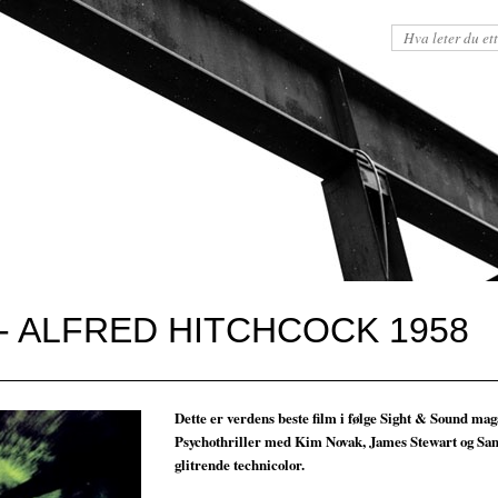
 - ALFRED HITCHCOCK 1958
Dette er verdens beste film i følge Sight & Sound mag
Psychothriller med Kim Novak, James Stewart og San
glitrende technicolor.