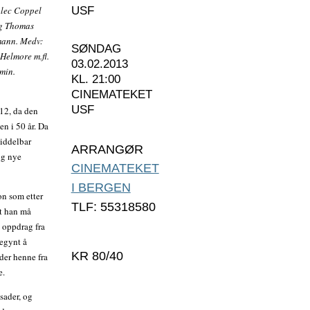
Alec Coppel
USF
og Thomas
mann. Medv:
SØNDAG
Helmore m.fl.
03.02.2013
 min.
KL. 21:00
CINEMATEKET
USF
012, da den
en i 50 år. Da
middelbar
ARRANGØR
ig nye
CINEMATEKET
I BERGEN
on som etter
TLF: 55318580
at han må
t oppdrag fra
egynt å
KR 80/40
dder henne fra
e.
asader, og