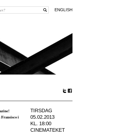
ENGLISH
Tw
Fa
itte
ceb
r
oo
azine!
TIRSDAG
k
 Fransisco i
05.02.2013
KL. 18:00
CINEMATEKET