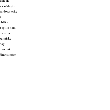
 den en
ock nådeløs
 pandoras eske
r
e blikk
m spilte ham
nicolor-
ografiske
 dag
 bevisst
filmhistorien.