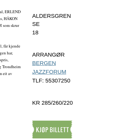
kal, ERLEND
ALDERSGREN
ss, HÅKON
SE
 som skrur
18
, får kjende
gen har,
ARRANGØR
spris,
BERGEN
og Trondheim
JAZZFORUM
m eit av
TLF: 55307250
KR 285/260/220