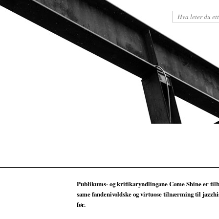
Publikums- og kritikaryndlingane Come Shine er ti
same fandenivoldske og virtuose tilnærming til jazzh
før.