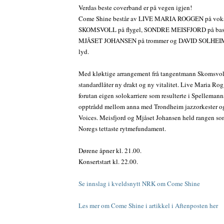
Verdas beste coverband er på vegen igjen!
Come Shine består av LIVE MARIA ROGGEN på vo
SKOMSVOLL på flygel, SONDRE MEISFJORD på ba
MJÅSET JOHANSEN på trommer og DAVID SOLHEIM
lyd.
Med kløktige arrangement frå tangentmann Skomsvoll
standardlåter ny drakt og ny vitalitet. Live Maria Rog
forutan eigen solokarriere som resulterte i Spellemann
opptrådd mellom anna med Trondheim jazzorkester 
Voices. Meisfjord og Mjåset Johansen held rangen so
Noregs tettaste rytmefundament.
Dørene åpner kl. 21.00.
Konsertstart kl. 22.00.
Se innslag i kveldsnytt NRK om Come Shine
Les mer om Come Shine i artikkel i Aftenposten her