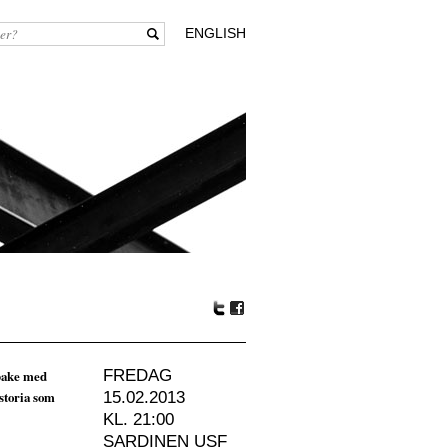
ENGLISH
Tw
Fa
itte
ceb
r
oo
lbake med
FREDAG
k
istoria som
15.02.2013
KL. 21:00
SARDINEN USF