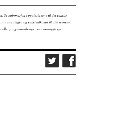
Kjøp billett
en. Se informasjon i oppføringene til det enkelte
ran bygningen og enkel adkomst til alle scenene.
tter eller programendringer som arrangør gjør.