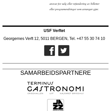
ansvar for salg eller refundering av billetter
eller programendringer som arrangør gjør.
USF Verftet
Georgernes Verft 12, 5011 BERGEN, Tel. +47 55 30 74 10
SAMARBEIDSPARTNERE