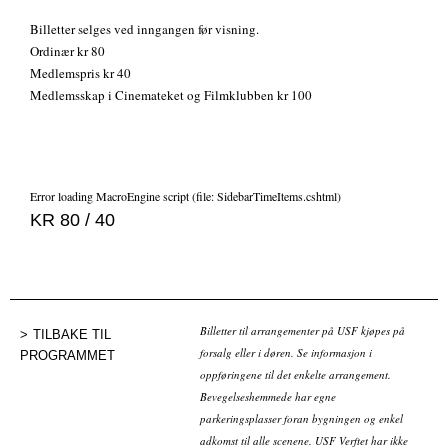
Billetter selges ved inngangen før visning.
Ordinær kr 80
Medlemspris kr 40
Medlemsskap i Cinemateket og Filmklubben kr 100
Error loading MacroEngine script (file: SidebarTimeItems.cshtml)
KR 80 / 40
Billetter til arrangementer på USF kjøpes på
TILBAKE TIL
forsalg eller i døren. Se informasjon i
PROGRAMMET
oppføringene til det enkelte arrangement.
Bevegelseshemmede har egne
parkeringsplasser foran bygningen og enkel
adkomst til alle scenene. USF Verftet har ikke