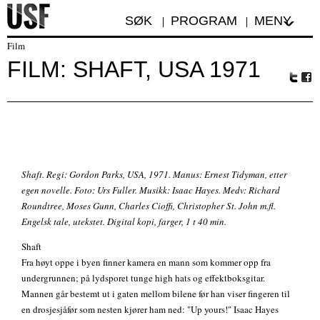
SØK
PROGRAM
MENY
Film
FILM: SHAFT, USA 1971
Tw
Fa
itte
ceb
r
oo
k
Shaft. Regi: Gordon Parks, USA, 1971. Manus: Ernest Tidyman, etter
egen novelle. Foto: Urs Fuller. Musikk: Isaac Hayes. Medv: Richard
Roundtree, Moses Gunn, Charles Cioffi, Christopher St. John m.fl.
Engelsk tale, utekstet. Digital kopi, farger, 1 t 40 min.
Shaft
Fra høyt oppe i byen finner kamera en mann som kommer opp fra
undergrunnen; på lydsporet tunge high hats og effektboksgitar.
Mannen går bestemt ut i gaten mellom bilene før han viser fingeren til
en drosjesjåfør som nesten kjører ham ned: "Up yours!" Isaac Hayes