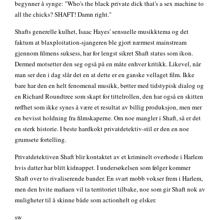
begynner å synge: "Who's the black private dick that's a sex machine to
all the chicks? SHAFT! Damn right."
Shafts generelle kulhet, Isaac Hayes' sensuelle musikktema og det
faktum at blaxploitation-sjangeren ble gjort nærmest mainstream
gjennom filmens suksess, har for lengst sikret Shaft status som ikon.
Dermed motsetter den seg også på en måte enhver kritikk. Likevel, når
man ser den i dag slår det en at dette er en ganske vellaget film. Ikke
bare har den en helt fenomenal musikk, bøtter med tidstypisk dialog og
en Richard Roundtree som skapt for tittelrollen, den har også en skitten
røffhet som ikke synes å være et resultat av billig produksjon, men mer
en bevisst holdning fra filmskaperne. Om noe mangler i Shaft, så er det
en sterk historie. I beste hardkokt privatdetektiv-stil er den en noe
grumsete fortelling.
Privatdetektiven Shaft blir kontaktet av et kriminelt overhode i Harlem
hvis datter har blitt kidnappet. I undersøkelsen som følger kommer
Shaft over to rivaliserende bander. En svart mobb vokser frem i Harlem,
men den hvite mafiaen vil ta territoriet tilbake, noe som gir Shaft nok av
muligheter til å skinne både som actionhelt og elsker.
sw