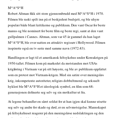
M*A*S*H
Robert Altman fikk sitt store gjennombrudd med M*A*S*H i 1970.
Filmen ble raskt spilt inn på et beskjedent budsjett, og ble uhyre
populær både blant kritikerne og publikum. Den vant Oscar for beste
manus og ble nominert for beste film og beste regi, samt at den vant
gullpalmen i Cannes. Altman, som var 45 år gammel da han laget
M*A*S*H, ble over natten en attraktiv regissør i Hollywood. Filmen
inspirerte også en tv-serie med samme navn (1972-83).
Handlingen er lagt til et amerikansk feltsykehus under Koreakrigen på
1950-tallet. Filmen kom på markedet da motstanden mot USAs
krigføring i Vietnam var på sitt høyeste, og ble av publikum oppfattet
som en protest mot Vietnam-krigen. Med sin satire over meningsløs
krig, inkompetente autoriteter, religiøs dobbeltmoral og seksuelt
hykleri ble M*A*S*H et ideologisk symbol, en film som 68-
generasjonen definerte seg selv og sin motkultur ut fra.
At legene behandler en såret soldat for at han igjen skal kunne utsette
seg selv og andre for skade og død, er en selvmotsigelse. Mannskapet
på feltsykehuset reagerer på den meningsløse nedslaktingen og den