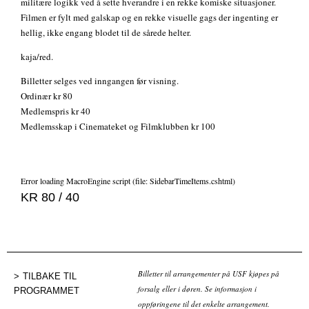
militære logikk ved å sette hverandre i en rekke komiske situasjoner.
Filmen er fylt med galskap og en rekke visuelle gags der ingenting er
hellig, ikke engang blodet til de sårede helter.
kaja/red.
Billetter selges ved inngangen før visning.
Ordinær kr 80
Medlemspris kr 40
Medlemsskap i Cinemateket og Filmklubben kr 100
Error loading MacroEngine script (file: SidebarTimeItems.cshtml)
KR 80 / 40
Billetter til arrangementer på USF kjøpes på
TILBAKE TIL
forsalg eller i døren. Se informasjon i
PROGRAMMET
oppføringene til det enkelte arrangement.