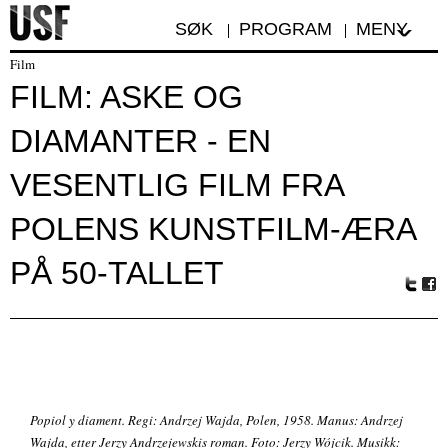
SØK
PROGRAM
MENY
Film
FILM: ASKE OG
DIAMANTER - EN
VESENTLIG FILM FRA
POLENS KUNSTFILM-ÆRA
PÅ 50-TALLET
Tw
Fa
itte
ceb
r
oo
k
Popiol y diament. Regi: Andrzej Wajda, Polen, 1958. Manus: Andrzej
Wajda, etter Jerzy Andrzejewskis roman. Foto: Jerzy Wójcik. Musikk: