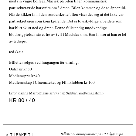
med sin yngre kollega Maciek på bilen til en kommunistisk
partisekretær de har ordre om å drepe. Bilen kommer, og de to åpner ild.
Når de kikker inn i den sønderskutte bilen viser det seg at det ikke var
partisekretæren som kom kjørende. Det er to uskyldige arbeidere som
har blitt skutt ned og drept. Denne fullstendig unødvendige
blodsutgytelsen sår et frø av tvil i Macieks sinn. Han innser at han er lei
av å drepe.
red./kaja
Billetter selges ved inngangen før visning.
Ordinær kr 80
Medlemspris kr 40
Medlemsskap i Cinemateket og Filmklubben kr 100
Error loading MacroEngine script (file: SidebarTimeItems.cshtml)
KR 80 / 40
Billetter til arrangementer på USF kjøpes på
TILBAKE TIL