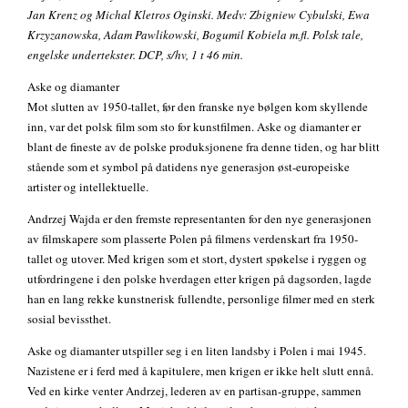
Jan Krenz og Michal Kletros Oginski. Medv: Zbigniew Cybulski, Ewa
Krzyzanowska, Adam Pawlikowski, Bogumil Kobiela m.fl. Polsk tale,
engelske undertekster. DCP, s/hv, 1 t 46 min.
Aske og diamanter
Mot slutten av 1950-tallet, før den franske nye bølgen kom skyllende
inn, var det polsk film som sto for kunstfilmen. Aske og diamanter er
blant de fineste av de polske produksjonene fra denne tiden, og har blitt
stående som et symbol på datidens nye generasjon øst-europeiske
artister og intellektuelle.
Andrzej Wajda er den fremste representanten for den nye generasjonen
av filmskapere som plasserte Polen på filmens verdenskart fra 1950-
tallet og utover. Med krigen som et stort, dystert spøkelse i ryggen og
utfordringene i den polske hverdagen etter krigen på dagsorden, lagde
han en lang rekke kunstnerisk fullendte, personlige filmer med en sterk
sosial bevissthet.
Aske og diamanter utspiller seg i en liten landsby i Polen i mai 1945.
Nazistene er i ferd med å kapitulere, men krigen er ikke helt slutt ennå.
Ved en kirke venter Andrzej, lederen av en partisan-gruppe, sammen