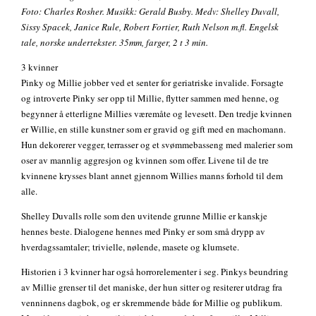
Foto: Charles Rosher. Musikk: Gerald Busby. Medv: Shelley Duvall,
Sissy Spacek, Janice Rule, Robert Fortier, Ruth Nelson m.fl. Engelsk
tale, norske undertekster. 35mm, farger, 2 t 3 min.
3 kvinner
Pinky og Millie jobber ved et senter for geriatriske invalide. Forsagte
og introverte Pinky ser opp til Millie, flytter sammen med henne, og
begynner å etterligne Millies væremåte og levesett. Den tredje kvinnen
er Willie, en stille kunstner som er gravid og gift med en machomann.
Hun dekorerer vegger, terrasser og et svømmebasseng med malerier som
oser av mannlig aggresjon og kvinnen som offer. Livene til de tre
kvinnene krysses blant annet gjennom Willies manns forhold til dem
alle.
Shelley Duvalls rolle som den uvitende grunne Millie er kanskje
hennes beste. Dialogene hennes med Pinky er som små drypp av
hverdagssamtaler; trivielle, nølende, masete og klumsete.
Historien i 3 kvinner har også horrorelementer i seg. Pinkys beundring
av Millie grenser til det maniske, der hun sitter og resiterer utdrag fra
venninnens dagbok, og er skremmende både for Millie og publikum.