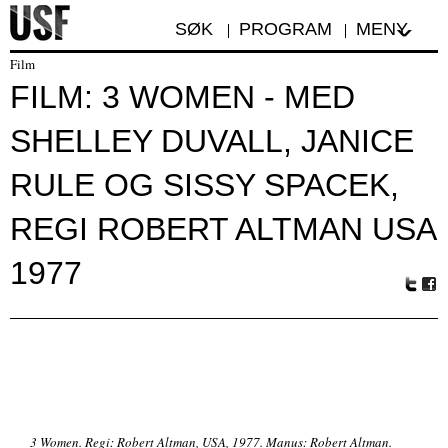
SØK
PROGRAM
MENY
Film
FILM: 3 WOMEN - MED
SHELLEY DUVALL, JANICE
RULE OG SISSY SPACEK,
REGI ROBERT ALTMAN USA
1977
Tw
Fa
itte
ceb
r
oo
k
3 Women. Regi: Robert Altman, USA, 1977. Manus: Robert Altman.