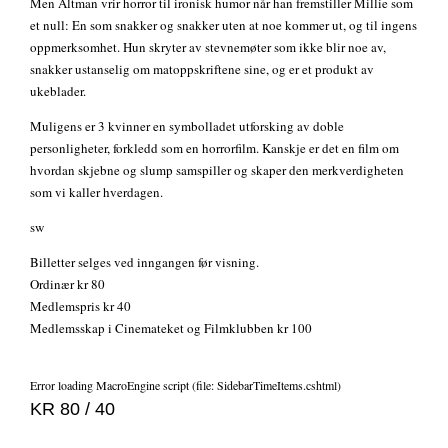
Men Altman vrir horror til ironisk humor når han fremstiller Millie som
et null: En som snakker og snakker uten at noe kommer ut, og til ingens
oppmerksomhet. Hun skryter av stevnemøter som ikke blir noe av,
snakker ustanselig om matoppskriftene sine, og er et produkt av
ukeblader.
Muligens er 3 kvinner en symbolladet utforsking av doble
personligheter, forkledd som en horrorfilm. Kanskje er det en film om
hvordan skjebne og slump samspiller og skaper den merkverdigheten
som vi kaller hverdagen.
sw
Billetter selges ved inngangen før visning.
Ordinær kr 80
Medlemspris kr 40
Medlemsskap i Cinemateket og Filmklubben kr 100
Error loading MacroEngine script (file: SidebarTimeItems.cshtml)
KR 80 / 40