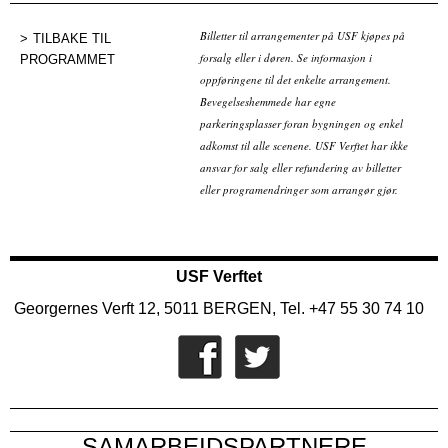
Billetter til arrangementer på USF kjøpes på
TILBAKE TIL
forsalg eller i døren. Se informasjon i
PROGRAMMET
oppføringene til det enkelte arrangement.
Bevegelseshemmede har egne
parkeringsplasser foran bygningen og enkel
adkomst til alle scenene. USF Verftet har ikke
ansvar for salg eller refundering av billetter
eller programendringer som arrangør gjør.
USF Verftet
Georgernes Verft 12, 5011 BERGEN, Tel. +47 55 30 74 10
SAMARBEIDSPARTNERE