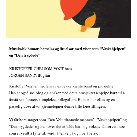
Musikalsk humor, harselas og litt alvor med viser som "Vaskehjelpen"
og "Den trygdede"
KRISTOFFER CHELSOM VOGT bass
JØRGEN SANDVIK gitar
Kristoffer Vogt er medlem av en rekke kjente band og prosjekter.
Han er også sosiolog og ønsker med dette prosjektet å hjelpe barn til å
forstå samfunnets komplekse rollegalleri. Humor, harsellas og en
passelig dose alvor kjennetegner denne lille forestillingen.
Vi får høre sanger som "Den Velutdannede mannen", "Vaskehjelpen" og
"Den trygdede" og her loves det at både barn og voksne får servert noe
som er verdt å lytte til, verdt å tenke på og noe å le av.