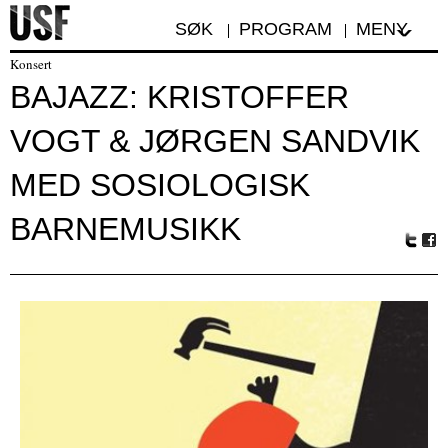
SØK
PROGRAM
MENY
Konsert
BAJAZZ: KRISTOFFER
VOGT & JØRGEN SANDVIK
MED SOSIOLOGISK
BARNEMUSIKK
Tw
Fa
itte
ceb
r
oo
k