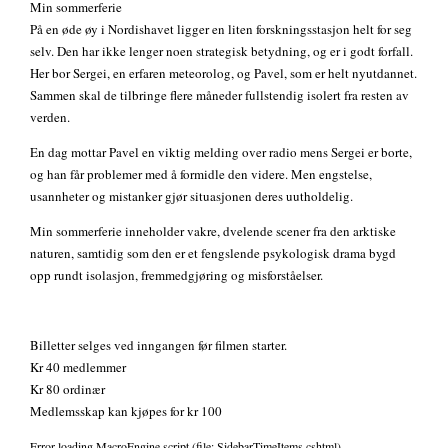
Min sommerferie
På en øde øy i Nordishavet ligger en liten forskningsstasjon helt for seg
selv. Den har ikke lenger noen strategisk betydning, og er i godt forfall.
Her bor Sergei, en erfaren meteorolog, og Pavel, som er helt nyutdannet.
Sammen skal de tilbringe flere måneder fullstendig isolert fra resten av
verden.
En dag mottar Pavel en viktig melding over radio mens Sergei er borte,
og han får problemer med å formidle den videre. Men engstelse,
usannheter og mistanker gjør situasjonen deres uutholdelig.
Min sommerferie inneholder vakre, dvelende scener fra den arktiske
naturen, samtidig som den er et fengslende psykologisk drama bygd
opp rundt isolasjon, fremmedgjøring og misforståelser.
Billetter selges ved inngangen før filmen starter.
Kr 40 medlemmer
Kr 80 ordinær
Medlemsskap kan kjøpes for kr 100
Error loading MacroEngine script (file: SidebarTimeItems.cshtml)