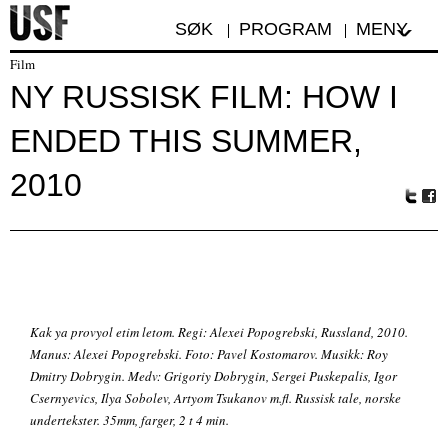
SØK
PROGRAM
MENY
Film
NY RUSSISK FILM: HOW I
ENDED THIS SUMMER,
2010
Tw
Fa
itte
ceb
r
oo
k
Kak ya provyol etim letom. Regi: Alexei Popogrebski, Russland, 2010.
Manus: Alexei Popogrebski. Foto: Pavel Kostomarov. Musikk: Roy
Dmitry Dobrygin. Medv: Grigoriy Dobrygin, Sergei Puskepalis, Igor
Csernyevics, Ilya Sobolev, Artyom Tsukanov m.fl. Russisk tale, norske
undertekster. 35mm, farger, 2 t 4 min.