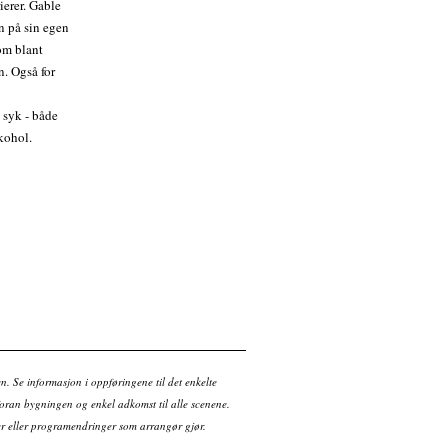
ierer. Gable
en på sin egen
om blant
n. Også for
e syk - både
lkohol.
en. Se informasjon i oppføringene til det enkelte
ran bygningen og enkel adkomst til alle scenene.
tter eller programendringer som arrangør gjør.