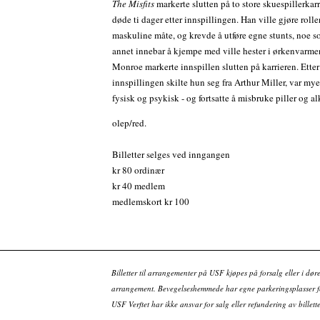
The Misfits
markerte slutten på to store skuespillerkarr
døde ti dager etter innspillingen. Han ville gjøre roll
maskuline måte, og krevde å utføre egne stunts, noe s
annet innebar å kjempe med ville hester i ørkenvarme
Monroe markerte innspillen slutten på karrieren. Etter
innspillingen skilte hun seg fra Arthur Miller, var my
fysisk og psykisk - og fortsatte å misbruke piller og a
olep/red.
Billetter selges ved inngangen
kr 80 ordinær
kr 40 medlem
medlemskort kr 100
Billetter til arrangementer på USF kjøpes på forsalg eller i dør
arrangement. Bevegelseshemmede har egne parkeringsplasser fo
USF Verftet har ikke ansvar for salg eller refundering av bille