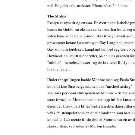
m.fl. Engelsk tale, utekstet. 35mm, s/hv, 2 t 4 min.
The Misfits
Roslyn er nyskilt og ensom. Husvertinnen Isabelle pre
henne for Guido, en eksmekaniker som har holdt seg 
siden hans kone døde. Guido liker Roslyn svært godt
presenterer henne for cowboyen Gay Langland, er det
Gay som blir forelsket. Langland tar med seg Guido o
Howland, en utslitt rodeorytter, på en tur i ørkenen for
"misfits" – herreløse hester - og de inviterer Roslyn me
bivåne jakten.
Under innspillingen hadde Monroe med seg Paula Str
kona til Lee Strasberg, mannen bak "method acting" -
seg inn i personinstruksjonen av Monroe – til regissø
store irritasjon. Monroe hadde nettopp fullført kurset
deres i et forsøk på å bli en bedre karakterskuespille
vekk fra stempelet som en dum blondinne som bare ku
komedier. Lee mente til sin død at Monroe var en av t
skuespillere, ved siden av Marlon Brando.