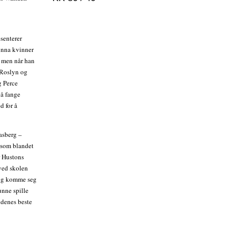
senterer
unna kvinner
, men når han
 Roslyn og
g Perce
 å fange
d for å
asberg –
 som blandet
r Hustons
 ved skolen
r og komme seg
nne spille
idenes beste