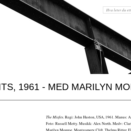
FITS, 1961 - MED MARILYN 
The Misfits
. Regi: John Huston, USA, 1961. Manus: Ar
Foto: Russell Metty. Musikk: Alex North. Medv: Clar
Marilyn Monroe, Montgomery Clift, Thelma Ritter, E