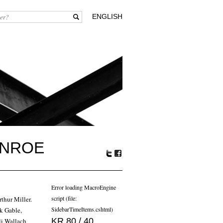
ENGLISH
MONROE
Tw
Fa
itte
ceb
r
oo
Error loading MacroEngine
k
script (file:
thur Miller.
SidebarTimeItems.cshtml)
k Gable,
KR 80 / 40
li Wallach