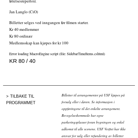
følelsesrepertoir.
Jan Langlo (CiO)
Billetter selges ved inngangen før filmen starter.
Kr 40 medlemmer
Kr 80 ordinær
Medlemsskap kan kjøpes for kr 100
Error loading MacroEngine script (file: SidebarTimeItems.cshtml)
KR 80 / 40
Billetter til arrangementer på USF kjøpes på
TILBAKE TIL
forsalg eller i døren. Se informasjon i
PROGRAMMET
oppføringene til det enkelte arrangement.
Bevegelseshemmede har egne
parkeringsplasser foran bygningen og enkel
adkomst til alle scenene. USF Verftet har ikke
ansvar for salg eller refundering av billetter