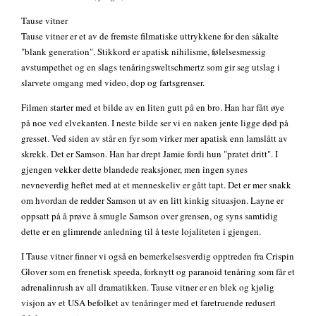
Tause vitner
Tause vitner er et av de fremste filmatiske uttrykkene for den såkalte
"blank generation". Stikkord er apatisk nihilisme, følelsesmessig
avstumpethet og en slags tenåringsweltschmertz som gir seg utslag i
slarvete omgang med video, dop og fartsgrenser.
Filmen starter med et bilde av en liten gutt på en bro. Han har fått øye
på noe ved elvekanten. I neste bilde ser vi en naken jente ligge død på
gresset. Ved siden av står en fyr som virker mer apatisk enn lamslått av
skrekk. Det er Samson. Han har drept Jamie fordi hun "pratet dritt". I
gjengen vekker dette blandede reaksjoner, men ingen synes
nevneverdig heftet med at et menneskeliv er gått tapt. Det er mer snakk
om hvordan de redder Samson ut av en litt kinkig situasjon. Layne er
oppsatt på å prøve å smugle Samson over grensen, og syns samtidig
dette er en glimrende anledning til å teste lojaliteten i gjengen.
I Tause vitner finner vi også en bemerkelsesverdig opptreden fra Crispin
Glover som en frenetisk speeda, forknytt og paranoid tenåring som får et
adrenalinrush av all dramatikken. Tause vitner er en blek og kjølig
visjon av et USA befolket av tenåringer med et faretruende redusert