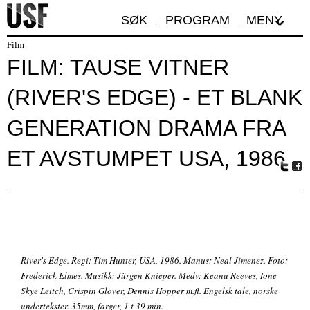
SØK
PROGRAM
MENY
Film
FILM: TAUSE VITNER
(RIVER'S EDGE) - ET BLANK
GENERATION DRAMA FRA
ET AVSTUMPET USA, 1986
Tw
Fa
itte
ceb
r
oo
k
River's Edge. Regi: Tim Hunter, USA, 1986. Manus: Neal Jimenez. Foto:
Frederick Elmes. Musikk: Jürgen Knieper. Medv: Keanu Reeves, Ione
Skye Leitch, Crispin Glover, Dennis Hopper m.fl. Engelsk tale, norske
undertekster. 35mm, farger, 1 t 39 min.