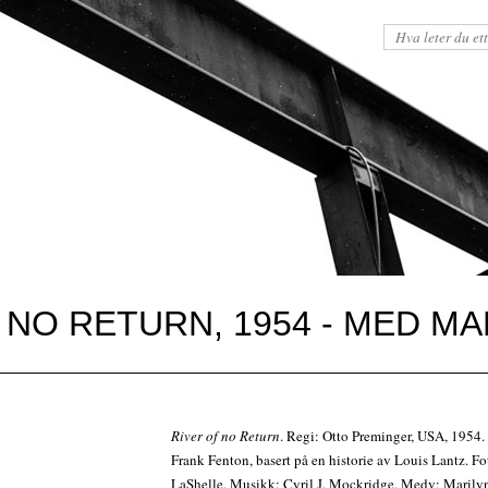
F NO RETURN, 1954 - MED 
River of no Return
. Regi: Otto Preminger, USA, 1954
Frank Fenton, basert på en historie av Louis Lantz. F
LaShelle. Musikk: Cyril J. Mockridge. Medv: Maril