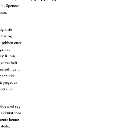
las Spencer
 min.
og siste
y Fox og
k jobben etter
ngen av
ey Rubin,
er var helt
innspilingen,
inger ikke
så preget av
ppet over
adde med seg
– akkurat som
 hente henne
 stede.