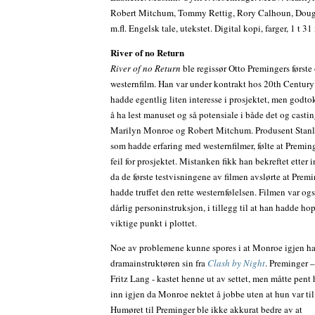
Robert Mitchum, Tommy Rettig, Rory Calhoun, Doug
m.fl. Engelsk tale, utekstet. Digital kopi, farger, 1 t 31
River of no Return
River of no Return
ble regissør Otto Premingers første 
westernfilm. Han var under kontrakt hos 20th Centur
hadde egentlig liten interesse i prosjektet, men godto
å ha lest manuset og så potensiale i både det og casti
Marilyn Monroe og Robert Mitchum. Produsent Stanl
som hadde erfaring med westernfilmer, følte at Preming
feil for prosjektet. Mistanken fikk han bekreftet etter 
da de første testvisningene av filmen avslørte at Prem
hadde truffet den rette westernfølelsen. Filmen var og
dårlig personinstruksjon, i tillegg til at han hadde ho
viktige punkt i plottet.
Noe av problemene kunne spores i at Monroe igjen h
dramainstruktøren sin fra
Clash by Night
. Preminger 
Fritz Lang - kastet henne ut av settet, men måtte pent
inn igjen da Monroe nektet å jobbe uten at hun var til
Humøret til Preminger ble ikke akkurat bedre av at