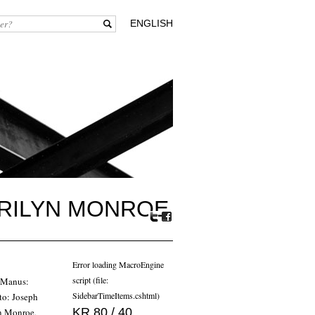
ENGLISH
MARILYN MONROE
Tw
Fa
itte
ceb
r
oo
Error loading MacroEngine
k
script (file:
. Manus:
SidebarTimeItems.cshtml)
oto: Joseph
KR 80 / 40
yn Monroe,