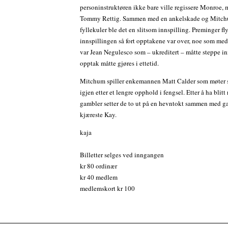
personinstruktøren ikke bare ville regissere Monroe, 
Tommy Rettig. Sammen med en ankelskade og Mitch
fyllekuler ble det en slitsom innspilling. Preminger fly
innspillingen så fort opptakene var over, noe som medf
var Jean Negulesco som – ukreditert – måtte steppe in
opptak måtte gjøres i ettetid.
Mitchum spiller enkemannen Matt Calder som møter 
igjen etter et lengre opphold i fengsel. Etter å ha blitt
gambler setter de to ut på en hevntokt sammen med 
kjæreste Kay.
kaja
Billetter selges ved inngangen
kr 80 ordinær
kr 40 medlem
medlemskort kr 100