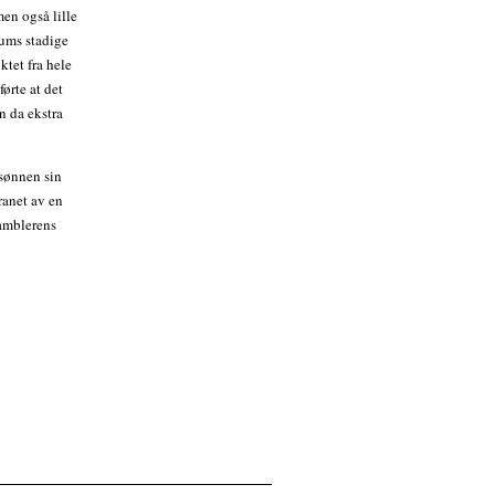
men også lille
ums stadige
ktet fra hele
ørte at det
n da ekstra
sønnen sin
 ranet av en
gamblerens