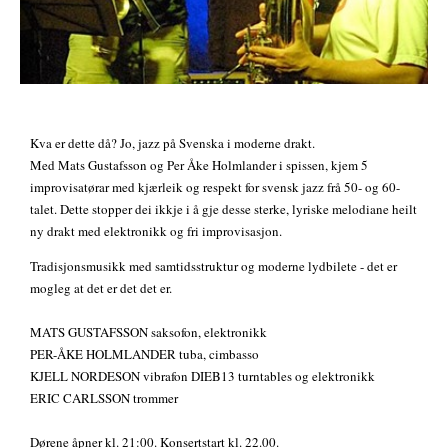
Kva er dette då? Jo, jazz på Svenska i moderne drakt.
Med Mats Gustafsson og Per Åke Holmlander i spissen, kjem 5
improvisatørar med kjærleik og respekt for svensk jazz frå 50- og 60-
talet. Dette stopper dei ikkje i å gje desse sterke, lyriske melodiane heilt
ny drakt med elektronikk og fri improvisasjon.
Tradisjonsmusikk med samtidsstruktur og moderne lydbilete - det er
mogleg at det er det det er.
MATS GUSTAFSSON saksofon, elektronikk
PER-ÅKE HOLMLANDER tuba, cimbasso
KJELL NORDESON vibrafon DIEB13 turntables og elektronikk
ERIC CARLSSON trommer
Dørene åpner kl. 21:00. Konsertstart kl. 22.00.