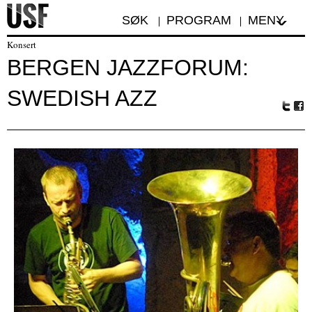
SØK
PROGRAM
MENY
Konsert
BERGEN JAZZFORUM:
SWEDISH AZZ
Tw
Fa
itte
ceb
r
oo
k