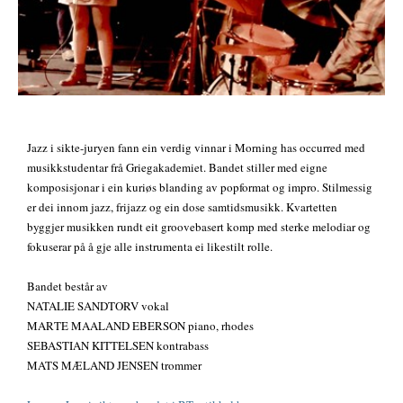
Jazz i sikte-juryen fann ein verdig vinnar i Morning has occurred med
musikkstudentar frå Griegakademiet. Bandet stiller med eigne
komposisjonar i ein kuriøs blanding av popformat og impro. Stilmessig
er dei innom jazz, frijazz og ein dose samtidsmusikk. Kvartetten
byggjer musikken rundt eit groovebasert komp med sterke melodiar og
fokuserar på å gje alle instrumenta ei likestilt rolle.
Bandet består av
NATALIE SANDTORV vokal
MARTE MAALAND EBERSON piano, rhodes
SEBASTIAN KITTELSEN kontrabass
MATS MÆLAND JENSEN trommer