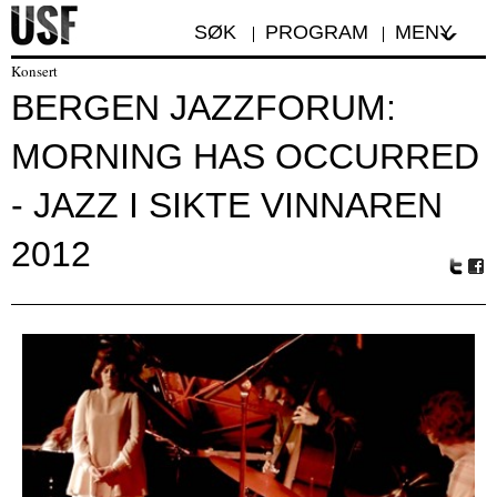
SØK
PROGRAM
MENY
Konsert
BERGEN JAZZFORUM:
MORNING HAS OCCURRED
- JAZZ I SIKTE VINNAREN
2012
Tw
Fa
itte
ceb
r
oo
k