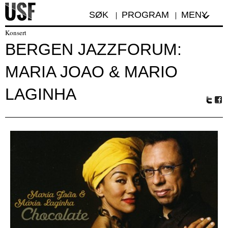
SØK
PROGRAM
MENY
Konsert
BERGEN JAZZFORUM:
MARIA JOAO & MARIO
LAGINHA
Tw
Fa
itte
ceb
r
oo
k