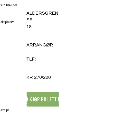
r ein brøkdel
ALDERSGREN
SE
 eksplosiv.
18
ARRANGØR
TLF:
KR 270/220
nstre på
Kjøp billett