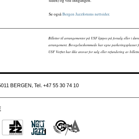
siden) og ved inngangen.
Se også
Bergen Jazzforums nettsider.
Billetter til arrangementer på USF kjøpes på forsalg eller i dør
arrangement. Bevegelseshemmede har egne parkeringsplasser fo
USF Verftet har ikke ansvar for salg eller refundering av bille
 5011 BERGEN, Tel. +47 55 30 74 10
E