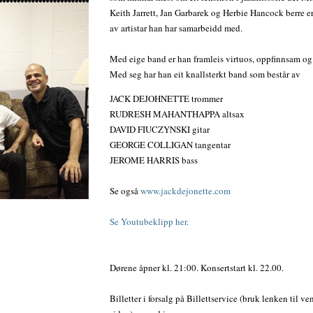
Keith Jarrett, Jan Garbarek og Herbie Hancock berre e
av artistar han har samarbeidd med.
Med eige band er han framleis virtuos, oppfinnsam og
Med seg har han eit knallsterkt band som består av
JACK DEJOHNETTE trommer
RUDRESH MAHANTHAPPA altsax
DAVID FIUCZYNSKI gitar
GEORGE COLLIGAN tangentar
JEROME HARRIS bass
Se også
www.jackdejonette.com
Se Youtubeklipp her.
Dørene åpner kl. 21:00. Konsertstart kl. 22.00.
Billetter i forsalg på Billettservice (bruk lenken til ve