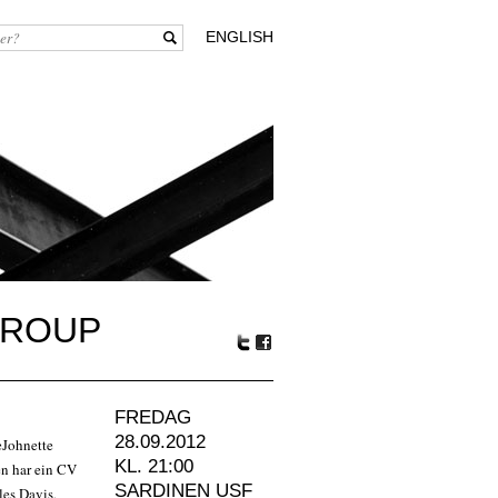
ENGLISH
GROUP
Tw
Fa
itte
ceb
r
oo
FREDAG
k
28.09.2012
eJohnette
KL. 21:00
en har ein CV
SARDINEN USF
les Davis,