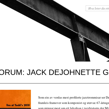
ORUM: JACK DEJOHNETTE 
Som ein av verdas mest profilerte jazztrommisar ser D
framleis framover som komponist og utøvar. 67-åring
som minnar mest om eit leksikon i jazzhistorie der Mi