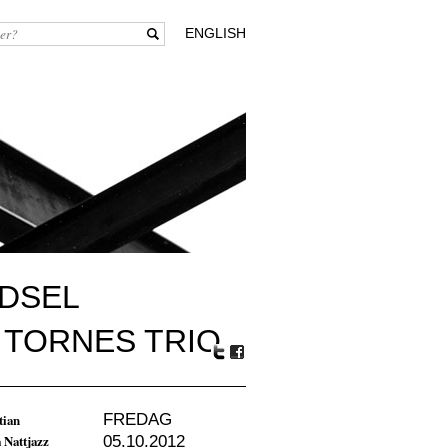
ENGLISH
DSEL
 TORNES TRIO
Tw
Fa
itte
ceb
r
oo
tian
FREDAG
k
å Nattjazz
05.10.2012