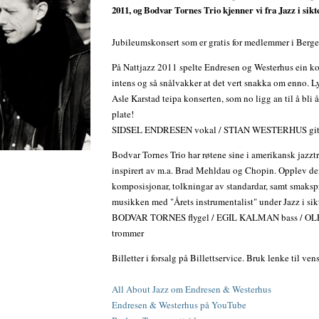
2011, og Bodvar Tornes Trio kjenner vi fra Jazz i sikt
Jubileumskonsert som er gratis for medlemmer i Berg
På Nattjazz 2011 spelte Endresen og Westerhus ein ko
intens og så snålvakker at det vert snakka om enno. 
Asle Karstad teipa konserten, som no ligg an til å bli å
plate!
SIDSEL ENDRESEN vokal / STIAN WESTERHUS git
Bodvar Tornes Trio har røtene sine i amerikansk jazzt
inspirert av m.a. Brad Mehldau og Chopin. Opplev de
komposisjonar, tolkningar av standardar, samt smaksp
musikken med "Årets instrumentalist" under Jazz i sik
BODVAR TORNES flygel / EGIL KALMAN bass / O
trommer
Billetter i forsalg på Billettservice. Bruk lenke til ven
All About Jazz om Endresen & Westerhus
Endresen & Westerhus på YouTube