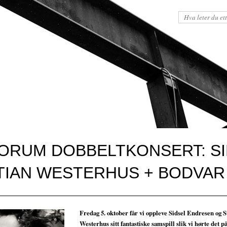
ORUM DOBBELTKONSERT: SI
TIAN WESTERHUS + BODVAR
Fredag 5. oktober får vi oppleve Sidsel Endresen og S
Westerhus sitt fantastiske samspill slik vi hørte det p