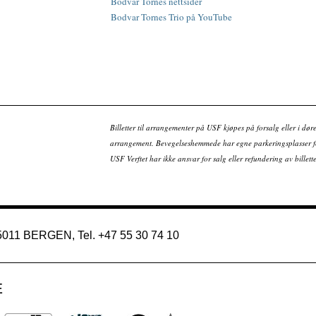
Bodvar Tornes nettsider
Bodvar Tornes Trio på YouTube
Billetter til arrangementer på USF kjøpes på forsalg eller i dør
arrangement. Bevegelseshemmede har egne parkeringsplasser fo
USF Verftet har ikke ansvar for salg eller refundering av bille
 5011 BERGEN, Tel. +47 55 30 74 10
E