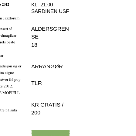
e 2012
KL. 21:00
SARDINEN USF
en Jazzforum!
nsert så
ALDERSGREN
Lydmagikar
SE
rets beste
18
ar
radisjon og er
ARRANGØR
ira eigne
røver frå pop-
TLF:
te 2012.
LE MOFJELL
KR GRATIS /
stre på sida
200