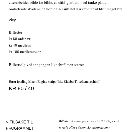
etterarbeidet bilde for bilde, et nitidig arbeid med tanke på de
omfattende skadene på kopien. Resultatet har imidlertid blitt meget bra.
olep
Billetter
kr 80 ordinær
kr 40 medlem
kr 100 medlemsskap
Billettsalg ved inngangen like før filmen starter
Error loading MacroEngine script (file: SidebarTimeItems.cshtml)
KR 80 / 40
Billetter til arrangementer på USF kjøpes på
TILBAKE TIL
forsalg eller i døren. Se informasjon i
PROGRAMMET