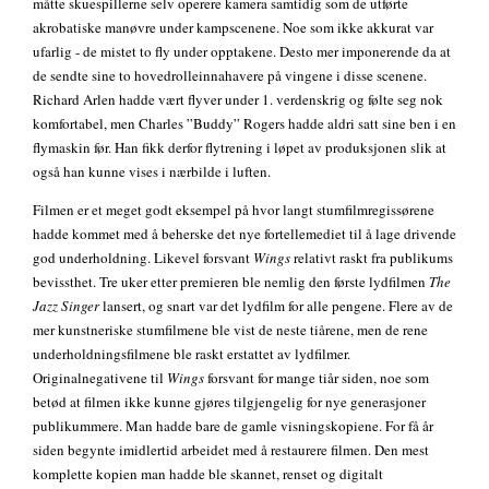
måtte skuespillerne selv operere kamera samtidig som de utførte
akrobatiske manøvre under kampscenene. Noe som ikke akkurat var
ufarlig - de mistet to fly under opptakene. Desto mer imponerende da at
de sendte sine to hovedrolleinnahavere på vingene i disse scenene.
Richard Arlen hadde vært flyver under 1. verdenskrig og følte seg nok
komfortabel, men Charles ”Buddy” Rogers hadde aldri satt sine ben i en
flymaskin før. Han fikk derfor flytrening i løpet av produksjonen slik at
også han kunne vises i nærbilde i luften.
Filmen er et meget godt eksempel på hvor langt stumfilmregissørene
hadde kommet med å beherske det nye fortellemediet til å lage drivende
god underholdning. Likevel forsvant
Wings
relativt raskt fra publikums
bevissthet. Tre uker etter premieren ble nemlig den første lydfilmen
The
Jazz Singer
lansert, og snart var det lydfilm for alle pengene. Flere av de
mer kunstneriske stumfilmene ble vist de neste tiårene, men de rene
underholdningsfilmene ble raskt erstattet av lydfilmer.
Originalnegativene til
Wings
forsvant for mange tiår siden, noe som
betød at filmen ikke kunne gjøres tilgjengelig for nye generasjoner
publikummere. Man hadde bare de gamle visningskopiene. For få år
siden begynte imidlertid arbeidet med å restaurere filmen. Den mest
komplette kopien man hadde ble skannet, renset og digitalt