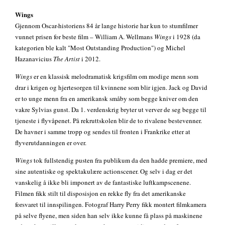
Wings
Gjennom Oscar-historiens 84 år lange historie har kun to stumfilmer
vunnet prisen for beste film – William A. Wellmans
Wings
i 1928 (da
kategorien ble kalt "Most Outstanding Production") og Michel
Hazanavicius
The Artist
i 2012.
Wings
er en klassisk melodramatisk krigsfilm om modige menn som
drar i krigen og hjertesorgen til kvinnene som blir igjen. Jack og David
er to unge menn fra en amerikansk småby som begge kniver om den
vakre Sylvias gunst. Da 1. verdenskrig bryter ut verver de seg begge til
tjeneste i flyvåpenet. På rekruttskolen blir de to rivalene bestevenner.
De havner i samme tropp og sendes til fronten i Frankrike etter at
flyverutdanningen er over.
Wings
tok fullstendig pusten fra publikum da den hadde premiere, med
sine autentiske og spektakulære actionscener. Og selv i dag er det
vanskelig å ikke bli imponert av de fantastiske luftkampscenene.
Filmen fikk stilt til disposisjon en rekke fly fra det amerikanske
forsvaret til innspilingen. Fotograf Harry Perry fikk montert filmkamera
på selve flyene, men siden han selv ikke kunne få plass på maskinene