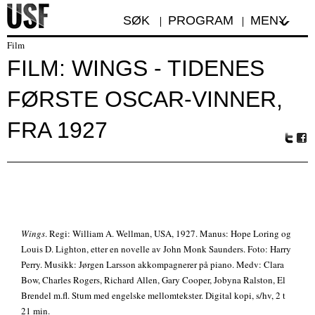
SØK
PROGRAM
MENY
Film
FILM: WINGS - TIDENES
FØRSTE OSCAR-VINNER,
FRA 1927
Tw
Fa
itte
ceb
r
oo
k
Wings
. Regi: William A. Wellman, USA, 1927. Manus: Hope Loring og
Louis D. Lighton, etter en novelle av John Monk Saunders. Foto: Harry
Perry. Musikk: Jørgen Larsson akkompagnerer på piano. Medv: Clara
Bow, Charles Rogers, Richard Allen, Gary Cooper, Jobyna Ralston, El
Brendel m.fl. Stum med engelske mellomtekster. Digital kopi, s/hv, 2 t
21 min.