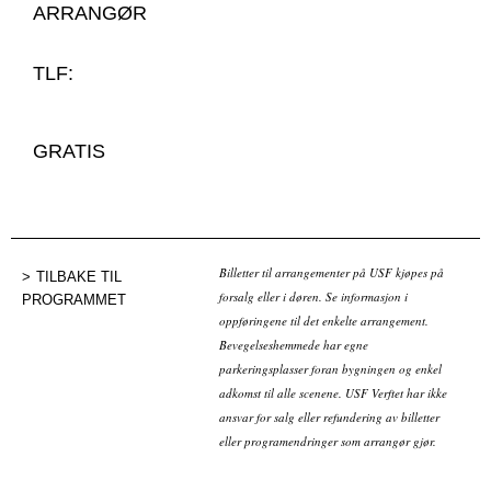
ARRANGØR
TLF:
GRATIS
Billetter til arrangementer på USF kjøpes på
TILBAKE TIL
forsalg eller i døren. Se informasjon i
PROGRAMMET
oppføringene til det enkelte arrangement.
Bevegelseshemmede har egne
parkeringsplasser foran bygningen og enkel
adkomst til alle scenene. USF Verftet har ikke
ansvar for salg eller refundering av billetter
eller programendringer som arrangør gjør.