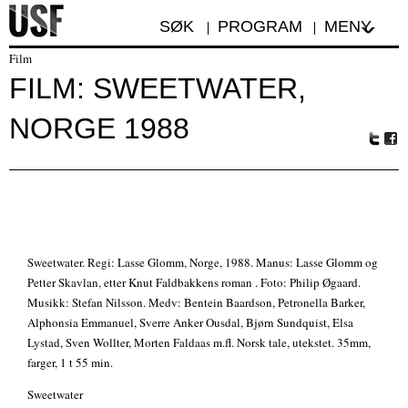
SØK
PROGRAM
MENY
Film
FILM: SWEETWATER,
NORGE 1988
Tw
Fa
itte
ceb
r
oo
k
Sweetwater. Regi: Lasse Glomm, Norge, 1988. Manus: Lasse Glomm og
Petter Skavlan, etter Knut Faldbakkens roman . Foto: Philip Øgaard.
Musikk: Stefan Nilsson. Medv: Bentein Baardson, Petronella Barker,
Alphonsia Emmanuel, Sverre Anker Ousdal, Bjørn Sundquist, Elsa
Lystad, Sven Wollter, Morten Faldaas m.fl. Norsk tale, utekstet. 35mm,
farger, 1 t 55 min.
Sweetwater