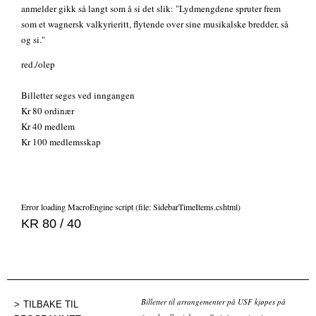
anmelder gikk så langt som å si det slik: "Lydmengdene spruter frem
som et wagnersk valkyrieritt, flytende over sine musikalske bredder, så
og si."
red./olep
Billetter seges ved inngangen
Kr 80 ordinær
Kr 40 medlem
Kr 100 medlemsskap
Error loading MacroEngine script (file: SidebarTimeItems.cshtml)
KR 80 / 40
Billetter til arrangementer på USF kjøpes på
TILBAKE TIL