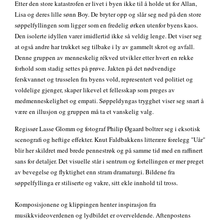
Etter den store katastrofen er livet i byen ikke til å holde ut for Allan,
Lisa og deres lille sønn Boy. De bryter opp og slår seg ned på den store
søppelfyllingen som ligger som en fredelig ørken utenfor byens kaos.
Den isolerte idyllen varer imidlertid ikke så veldig lenge. Det viser seg
at også andre har trukket seg tilbake i ly av gammelt skrot og avfall.
Denne gruppen av menneskelig rékved utvikler etter hvert en rekke
forhold som stadig settes på prøve. Jakten på det nødvendige
ferskvannet og trusselen fra byens vold, representert ved politiet og
voldelige gjenger, skaper likevel et fellesskap som preges av
medmenneskelighet og empati. Søppeldyngas trygghet viser seg snart å
være en illusjon og gruppen må ta et vanskelig valg.
Regissør Lasse Glomm og fotograf Philip Øgaard boltrer seg i eksotisk
scenografi og heftige effekter. Knut Faldbakkens litterære forelegg "Uår"
blir her skildret med brede pennestrøk og på samme tid med en raffinert
sans for detaljer. Det visuelle står i sentrum og fortellingen er mer preget
av bevegelse og flyktighet enn stram dramaturgi. Bildene fra
søppelfyllinga er stiliserte og vakre, sitt ekle innhold til tross.
Komposisjonene og klippingen henter inspirasjon fra
musikkvideoverdenen og lydbildet er overveldende. Aftenpostens