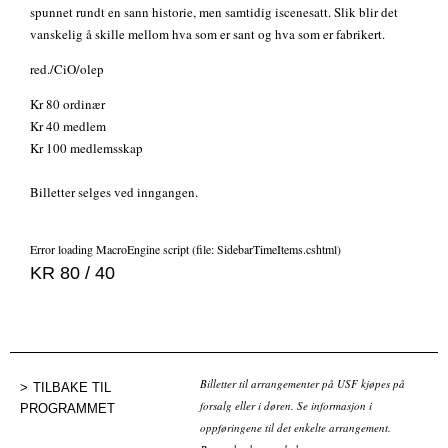
spunnet rundt en sann historie, men samtidig iscenesatt. Slik blir det
vanskelig å skille mellom hva som er sant og hva som er fabrikert.
red./CiO/olep
Kr 80 ordinær
Kr 40 medlem
Kr 100 medlemsskap
Billetter selges ved inngangen.
Error loading MacroEngine script (file: SidebarTimeItems.cshtml)
KR 80 / 40
Billetter til arrangementer på USF kjøpes på
TILBAKE TIL
forsalg eller i døren. Se informasjon i
PROGRAMMET
oppføringene til det enkelte arrangement.