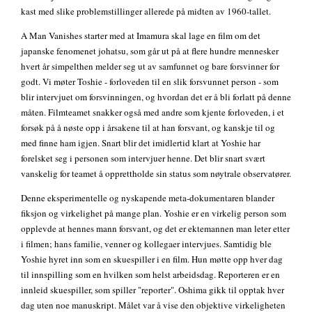
kast med slike problemstillinger allerede på midten av 1960-tallet.
A Man Vanishes starter med at Imamura skal lage en film om det
japanske fenomenet johatsu, som går ut på at flere hundre mennesker
hvert år simpelthen melder seg ut av samfunnet og bare forsvinner for
godt. Vi møter Toshie - forloveden til en slik forsvunnet person - som
blir intervjuet om forsvinningen, og hvordan det er å bli forlatt på denne
måten. Filmteamet snakker også med andre som kjente forloveden, i et
forsøk på å nøste opp i årsakene til at han forsvant, og kanskje til og
med finne ham igjen. Snart blir det imidlertid klart at Yoshie har
forelsket seg i personen som intervjuer henne. Det blir snart svært
vanskelig for teamet å opprettholde sin status som nøytrale observatører.
Denne eksperimentelle og nyskapende meta-dokumentaren blander
fiksjon og virkelighet på mange plan. Yoshie er en virkelig person som
opplevde at hennes mann forsvant, og det er ektemannen man leter etter
i filmen; hans familie, venner og kollegaer intervjues. Samtidig ble
Yoshie hyret inn som en skuespiller i en film. Hun møtte opp hver dag
til innspilling som en hvilken som helst arbeidsdag. Reporteren er en
innleid skuespiller, som spiller "reporter". Oshima gikk til opptak hver
dag uten noe manuskript. Målet var å vise den objektive virkeligheten