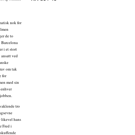
matisk nok for
Filmen
ger de to
g Barcelona
r i et stort
n ansatt ved
kanske
rav om tak
e for
 men med sin
d enhver
 jobben.
 vaklende tro
ingsevne
 likevel hans
r Fred i
 skuffende