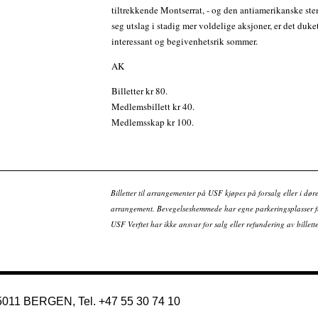
tiltrekkende Montserrat, - og den antiamerikanske st
seg utslag i stadig mer voldelige aksjoner, er det duket
interessant og begivenhetsrik sommer.
AK
Billetter kr 80.
Medlemsbillett kr 40.
Medlemsskap kr 100.
Billetter til arrangementer på USF kjøpes på forsalg eller i dør
arrangement. Bevegelseshemmede har egne parkeringsplasser fo
USF Verftet har ikke ansvar for salg eller refundering av bille
 5011 BERGEN, Tel. +47 55 30 74 10