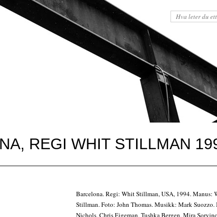
NA, REGI WHIT STILLMAN 19
Barcelona. Regi: Whit Stillman, USA, 1994. Manus: 
Stillman. Foto: John Thomas. Musikk: Mark Suozzo.
Nichols, Chris Eigeman, Tushka Bergen, Mira Sorvi