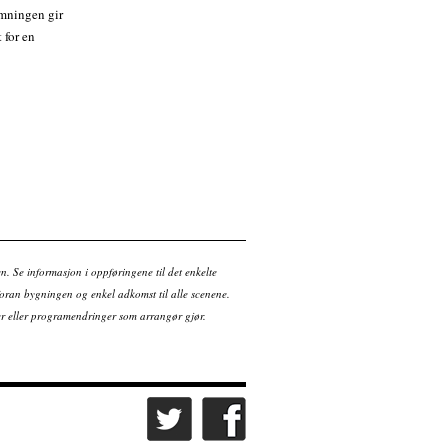
emningen gir
 for en
en. Se informasjon i oppføringene til det enkelte
ran bygningen og enkel adkomst til alle scenene.
tter eller programendringer som arrangør gjør.