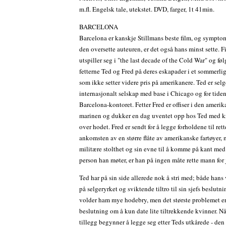
m.fl. Engelsk tale, utekstet. DVD, farger, 1t 41min.
BARCELONA
Barcelona er kanskje Stillmans beste film, og sympto
den oversette auteuren, er det også hans minst sette. 
utspiller seg i "the last decade of the Cold War" og føl
fetterne Ted og Fred på deres eskapader i et sommerli
som ikke setter videre pris på amerikanere. Ted er selge
internasjonalt selskap med base i Chicago og for tide
Barcelona-kontoret. Fetter Fred er offiser i den ameri
marinen og dukker en dag uventet opp hos Ted med k
over hodet. Fred er sendt for å legge forholdene til rett
ankomsten av en større flåte av amerikanske fartøyer,
militære stolthet og sin evne til å komme på kant me
person han møter, er han på ingen måte rette mann for
Ted har på sin side allerede nok å stri med; både hans
på selgeryrket og sviktende tiltro til sin sjefs beslutn
volder ham mye hodebry, men det største problemet er
beslutning om å kun date lite tiltrekkende kvinner. Nå
tillegg begynner å legge seg etter Teds utkårede - den