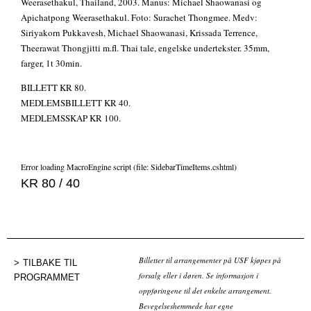
Weerasethakul, Thailand, 2003. Manus: Michael Shaowanasi og
Apichatpong Weerasethakul. Foto: Surachet Thongmee. Medv:
Siriyakorn Pukkavesh, Michael Shaowanasi, Krissada Terrence,
Theerawat Thongjitti m.fl. Thai tale, engelske undertekster. 35mm,
farger, 1t 30min.
BILLETT KR 80.
MEDLEMSBILLETT KR 40.
MEDLEMSSKAP KR 100.
Error loading MacroEngine script (file: SidebarTimeItems.cshtml)
KR 80 / 40
Billetter til arrangementer på USF kjøpes på
TILBAKE TIL
forsalg eller i døren. Se informasjon i
PROGRAMMET
oppføringene til det enkelte arrangement.
Bevegelseshemmede har egne