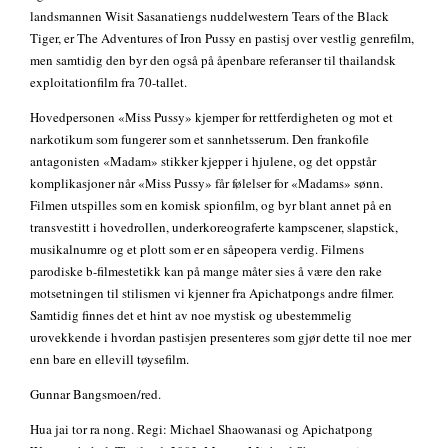
landsmannen Wisit Sasanatiengs nuddelwestern Tears of the Black
Tiger, er The Adventures of Iron Pussy en pastisj over vestlig genrefilm,
men samtidig den byr den også på åpenbare referanser til thailandsk
exploitationfilm fra 70-tallet.
Hovedpersonen «Miss Pussy» kjemper for rettferdigheten og mot et
narkotikum som fungerer som et sannhetsserum. Den frankofile
antagonisten «Madam» stikker kjepper i hjulene, og det oppstår
komplikasjoner når «Miss Pussy» får følelser for «Madams» sønn.
Filmen utspilles som en komisk spionfilm, og byr blant annet på en
transvestitt i hovedrollen, underkoreograferte kampscener, slapstick,
musikalnumre og et plott som er en såpeopera verdig. Filmens
parodiske b-filmestetikk kan på mange måter sies å være den rake
motsetningen til stilismen vi kjenner fra Apichatpongs andre filmer.
Samtidig finnes det et hint av noe mystisk og ubestemmelig
urovekkende i hvordan pastisjen presenteres som gjør dette til noe mer
enn bare en ellevill tøysefilm.
Gunnar Bangsmoen/red.
Hua jai tor ra nong. Regi: Michael Shaowanasi og Apichatpong