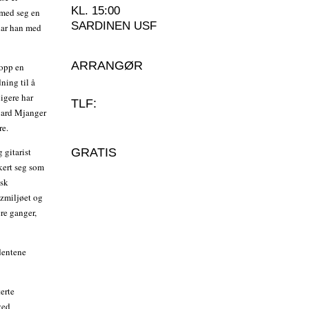
KL. 15:00
 med seg en
SARDINEN USF
 har han med
ARRANGØR
 opp en
ning til å
igere har
TLF:
vard Mjanger
re.
 gitarist
GRATIS
kert seg som
lsk
zzmiljøet og
ere ganger,
dentene
erte
ved