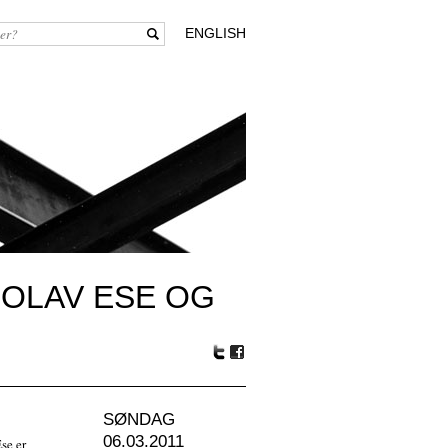
ENGLISH
 OLAV ESE OG
Tw
Fa
itte
ceb
r
oo
SØNDAG
k
06.03.2011
se er