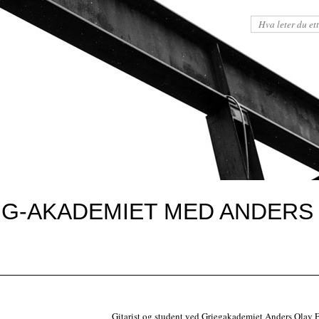
GIG-AKADEMIET MED ANDERS
Gitarist og student ved Griegakademiet Anders Olav E