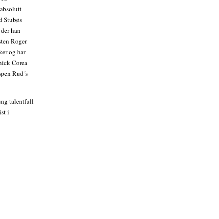
 absolutt
d Stubøs
 der han
sten Roger
ker og har
hick Corea
Espen Rud´s
ng talentfull
st i