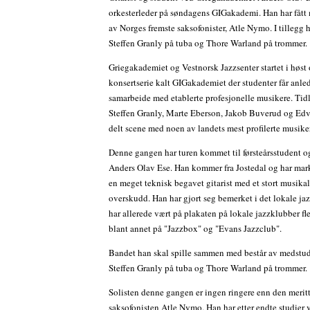
orkesterleder på søndagens GIGakademi. Han har fått
av Norges fremste saksofonister, Atle Nymo. I tillegg
Steffen Granly på tuba og Thore Warland på trommer.
Griegakademiet og Vestnorsk Jazzsenter startet i høst
konsertserie kalt GIGakademiet der studenter får anled
samarbeide med etablerte profesjonelle musikere. Tidl
Steffen Granly, Marte Eberson, Jakob Buverud og Ed
delt scene med noen av landets mest profilerte musike
Denne gangen har turen kommet til førsteårsstudent og
Anders Olav Ese. Han kommer fra Jostedal og har mar
en meget teknisk begavet gitarist med et stort musika
overskudd. Han har gjort seg bemerket i det lokale ja
har allerede vært på plakaten på lokale jazzklubber fl
blant annet på "Jazzbox" og "Evans Jazzclub".
Bandet han skal spille sammen med består av medstu
Steffen Granly på tuba og Thore Warland på trommer.
Solisten denne gangen er ingen ringere enn den meritt
saksofonisten Atle Nymo. Han har etter endte studier 