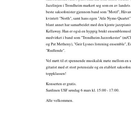
Jazzlinjen i Trondheim markert seg som en av landets
beste saksofonister gjennom band som "Motif", Håvar
kvintett "North", samt hans egen "Atle Nymo Quartet"
blant annet har samarbeidet med den kjente jazzpiani
Kellaway. Han er også en hyppig brukt ensemblemusi
medvirket i band som "Trondheim Jazzorkester" (m/C
og Pat Metheny), "Geir Lysnes listening ensemble", 
"Rudlende".
Vel møtt til et spennende musikalsk møte mellom en u
gitarist med et stort potensiale og en etablert saksofoni
toppklassen!
Konserten er gratis.
Sardinen USF søndag 6 mars kl. 15:00 - 17:00.
Alle velkommen.