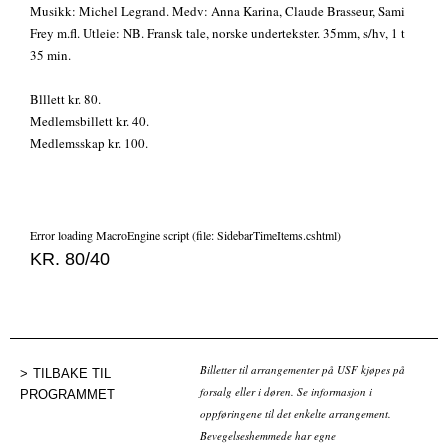
Musikk: Michel Legrand. Medv: Anna Karina, Claude Brasseur, Sami
Frey m.fl. Utleie: NB. Fransk tale, norske undertekster. 35mm, s/hv, 1 t
35 min.
Blllett kr. 80.
Medlemsbillett kr. 40.
Medlemsskap kr. 100.
Error loading MacroEngine script (file: SidebarTimeItems.cshtml)
KR. 80/40
Billetter til arrangementer på USF kjøpes på
TILBAKE TIL
forsalg eller i døren. Se informasjon i
PROGRAMMET
oppføringene til det enkelte arrangement.
Bevegelseshemmede har egne