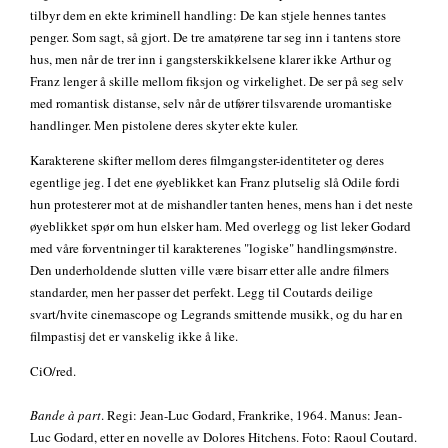
tilbyr dem en ekte kriminell handling: De kan stjele hennes tantes
penger. Som sagt, så gjort. De tre amatørene tar seg inn i tantens store
hus, men når de trer inn i gangsterskikkelsene klarer ikke Arthur og
Franz lenger å skille mellom fiksjon og virkelighet. De ser på seg selv
med romantisk distanse, selv når de utfører tilsvarende uromantiske
handlinger. Men pistolene deres skyter ekte kuler.
Karakterene skifter mellom deres filmgangster-identiteter og deres
egentlige jeg. I det ene øyeblikket kan Franz plutselig slå Odile fordi
hun protesterer mot at de mishandler tanten henes, mens han i det neste
øyeblikket spør om hun elsker ham. Med overlegg og list leker Godard
med våre forventninger til karakterenes "logiske" handlingsmønstre.
Den underholdende slutten ville være bisarr etter alle andre filmers
standarder, men her passer det perfekt. Legg til Coutards deilige
svart/hvite cinemascope og Legrands smittende musikk, og du har en
filmpastisj det er vanskelig ikke å like.
CiO/red.
Bande à part
. Regi: Jean-Luc Godard, Frankrike, 1964. Manus: Jean-
Luc Godard, etter en novelle av Dolores Hitchens. Foto: Raoul Coutard.