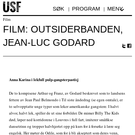
SØK
PROGRAM
MENY
Film
FILM: OUTSIDERBANDEN,
JEAN-LUC GODARD
Tw
Fa
itte
ceb
r
oo
k
Anna Karina i lekfull pulp-gangsterpastisj
De to kompisene Arthur og Franz, av Godard beskrevet som to landsens
fettere av Jean Paul Belmondo i Til siste åndedrag (se egen omtale), er
to selvopptatte unge typer som leker amerikanske gangstere. I halvt
alvor, halvt lek, spiller de ut sine forbilder. De mimer Billy The Kids
død, løper ned korridorene i Louvres i full fart, imiterer småfikse
dansetrinn og tropper halvhjertet opp på kurs for å forsøke å lære seg
engelsk. Her møter de Odile, som for å bli akseptert som deres venn,