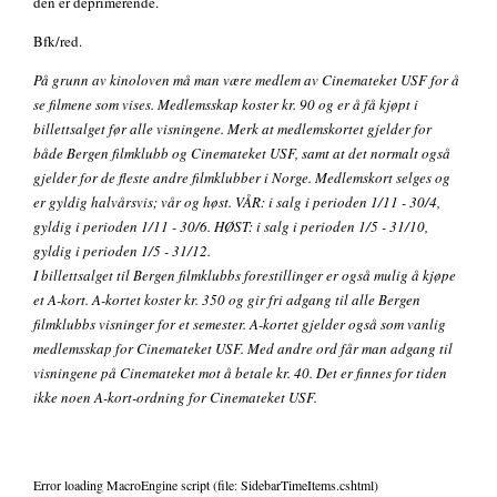
den er deprimerende.
Bfk/red.
På grunn av kinoloven må man være medlem av Cinemateket USF for å
se filmene som vises. Medlemsskap koster kr. 90 og er å få kjøpt i
billettsalget før alle visningene. Merk at medlemskortet gjelder for
både Bergen filmklubb og Cinemateket USF, samt at det normalt også
gjelder for de fleste andre filmklubber i Norge. Medlemskort selges og
er gyldig halvårsvis; vår og høst. VÅR: i salg i perioden 1/11 - 30/4,
gyldig i perioden 1/11 - 30/6. HØST: i salg i perioden 1/5 - 31/10,
gyldig i perioden 1/5 - 31/12.
I billettsalget til Bergen filmklubbs forestillinger er også mulig å kjøpe
et A-kort. A-kortet koster kr. 350 og gir fri adgang til alle Bergen
filmklubbs visninger for et semester. A-kortet gjelder også som vanlig
medlemsskap for Cinemateket USF. Med andre ord får man adgang til
visningene på Cinemateket mot å betale kr. 40. Det er finnes for tiden
ikke noen A-kort-ordning for Cinemateket USF.
Error loading MacroEngine script (file: SidebarTimeItems.cshtml)