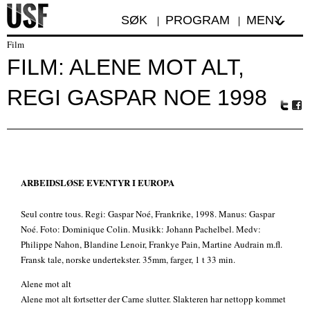
SØK
PROGRAM
MENY
Film
FILM: ALENE MOT ALT,
REGI GASPAR NOE 1998
Tw
Fa
itte
ceb
r
oo
k
ARBEIDSLØSE EVENTYR I EUROPA
Seul contre tous. Regi: Gaspar Noé, Frankrike, 1998. Manus: Gaspar
Noé. Foto: Dominique Colin. Musikk: Johann Pachelbel. Medv:
Philippe Nahon, Blandine Lenoir, Frankye Pain, Martine Audrain m.fl.
Fransk tale, norske undertekster. 35mm, farger, 1 t 33 min.
Alene mot alt
Alene mot alt fortsetter der Carne slutter. Slakteren har nettopp kommet