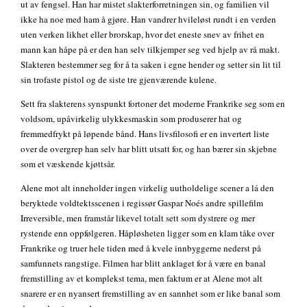
ut av fengsel. Han har mistet slakterforretningen sin, og familien vil
ikke ha noe med ham å gjøre. Han vandrer hvileløst rundt i en verden
uten verken likhet eller brorskap, hvor det eneste snev av frihet en
mann kan håpe på er den han selv tilkjemper seg ved hjelp av rå makt.
Slakteren bestemmer seg for å ta saken i egne hender og setter sin lit til
sin trofaste pistol og de siste tre gjenværende kulene.
Sett fra slakterens synspunkt fortoner det moderne Frankrike seg som en
voldsom, upåvirkelig ulykkesmaskin som produserer hat og
fremmedfrykt på løpende bånd. Hans livsfilosofi er en invertert liste
over de overgrep han selv har blitt utsatt for, og han bærer sin skjebne
som et væskende kjøttsår.
Alene mot alt inneholder ingen virkelig uutholdelige scener a lá den
beryktede voldtektsscenen i regissør Gaspar Noés andre spillefilm
Irreversible, men framstår likevel totalt sett som dystrere og mer
rystende enn oppfølgeren. Håpløsheten ligger som en klam tåke over
Frankrike og truer hele tiden med å kvele innbyggerne nederst på
samfunnets rangstige. Filmen har blitt anklaget for å være en banal
fremstilling av et komplekst tema, men faktum er at Alene mot alt
snarere er en nyansert fremstilling av en sannhet som er like banal som